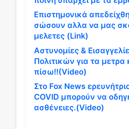
ποινη υπάρχει με τα εμβ
Eπιστημονικά απεδείχθη
σώσουν αλλα να μας σκ
μελετες (Link)
Αστυνομίες & Εισαγγελί
Πολιτικών για τα μετρα 
πίσω!!(Video)
Στο Fox News ερευνήτρι
COVID μπορούν να οδηγ
ασθένειες.(Video)