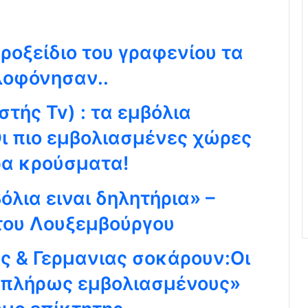
ροξείδιο του γραφενίου τα
λοφόνησαν..
τής Tv) : τα εμβόλια
Οι πιο εμβολιασμένες χώρες
ρα κρούσματα!
όλια ειναι δηλητήρια» –
 του Λουξεμβούργου
ας & Γερμανιας σοκάρουν:Οι
 «πλήρως εμβολιασμένους»