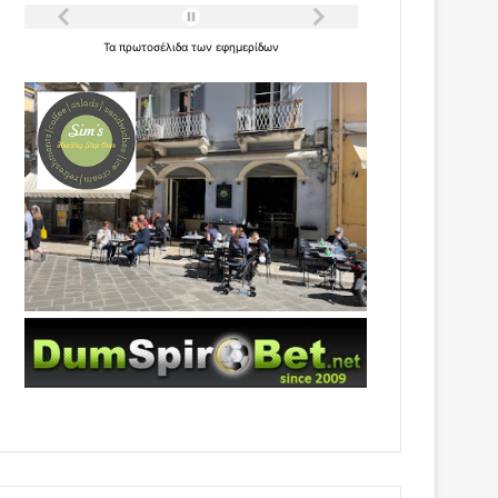
Τα
πρωτοσέλιδα
των
εφημερίδων