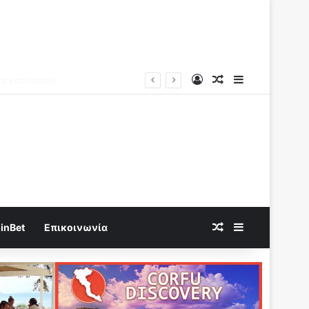
Log In
Random Article
Sidebar
Random Article
Sidebar
inBet
Επικοινωνία