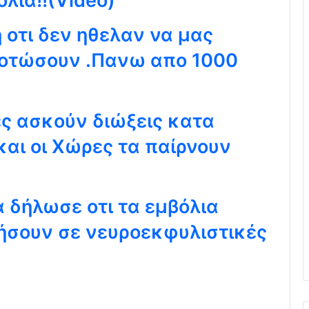
όλια!!(Video)
 οτι δεν ηθελαν να μας
οτώσουν .Πανω απο 1000
ες ασκούν διώξεις κατα
και οι Χώρες τα παίρνουν
α δήλωσε οτι τα εμβόλια
ήσουν σε νευροεκφυλιστικές