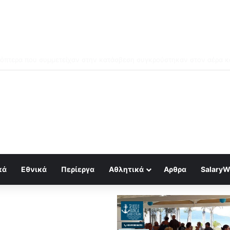
ός για κραχ τύπου 1929 και τραπεζική κατάρρευση
κά
Εθνικά
Περίεργα
Αθλητικά
Αρθρα
SalaryW