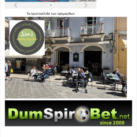
Τα
πρωτοσέλιδα
των
εφημερίδων