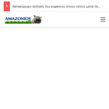
Κατακόρυφη αύξηση του καρκίνου στους νέους μετά τα εμβόλια Covid: Άνοδος έως και 71% σε ορισμένες μορφές της νόσου!
Μ