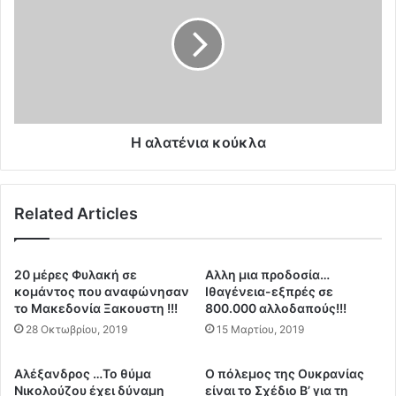
ο
λ
υ
α
ν
τ
υ
έ
δ
ν
ρ
ι
ο
α
ξ
κ
Η αλατένια κούκλα
ε
ο
ί
ύ
δ
κ
Related Articles
ι
λ
ο
α
τ
ο
20 μέρες Φυλακή σε
Αλλη μια προδοσία…
υ
κομάντος που αναφώνησαν
Iθαγένεια-εξπρές σε
γ
το Μακεδονία Ξακουστη !!!
800.000 αλλοδαπούς!!!
ρ
28 Οκτωβρίου, 2019
15 Μαρτίου, 2019
α
φ
Αλέξανδρος …Το θύμα
Ο πόλεμος της Ουκρανίας
ε
Νικολούζου έχει δύναμη
είναι το Σχέδιο Β’ για τη