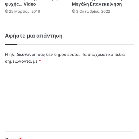
ν
ψυχής….Video
Μεγάλη Επανεκκίνηση
ί
25 Μαρτίου, 2019
3 Οκτωβρίου, 2022
ο
υ
τ
α
Αφήστε μια απάντηση
σ
κ
ε
Η ηλ. διεύθυνση σας δεν δημοσιεύεται.
Τα υποχρεωτικά πεδία
υ
σημειώνονται με
*
ά
Σ
σ
μ
χ
α
ό
τ
α
λ
κ
ι
α
ι
ο
τ
*
ο
ν