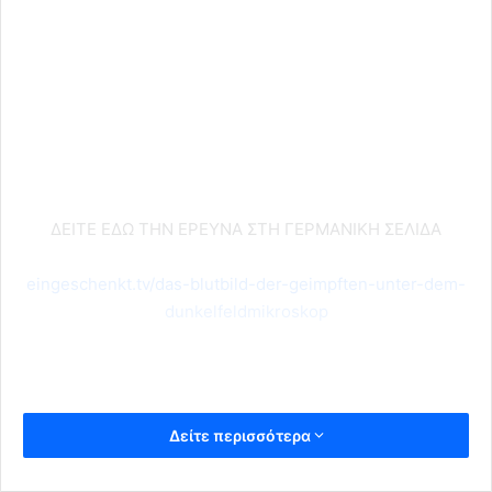
ΔΕΙΤΕ ΕΔΩ ΤΗΝ ΕΡΕΥΝΑ ΣΤΗ ΓΕΡΜΑΝΙΚΗ ΣΕΛΙΔΑ
eingeschenkt.tv/das-blutbild-der-geimpften-unter-dem-
dunkelfeldmikroskop
Δείτε περισσότερα