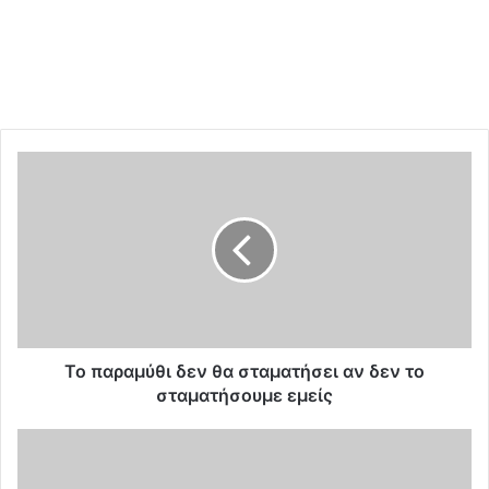
Τ
ο
π
α
ρ
α
μ
ύ
θ
ι
Το παραμύθι δεν θα σταματήσει αν δεν το
δ
σταματήσουμε εμείς
ε
ν
Ε
θ
μ
α
β