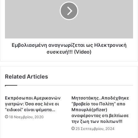
σ
ο
τ
λ
α
ι
μ
α
α
σ
τ
μ
ή
έ
Εμβολιασμένη αναγνωρίζεται ως Ηλεκτρονική
σ
ν
συσκευή!!! (Video)
ε
η
ι
α
α
ν
Related Articles
ν
α
δ
γ
ε
ν
ν
ω
Εκπρόσωποι Αμερικανών
Μητσοτάκης..Αποδέχθηκε
τ
ρ
γιατρών: Όσα σας λένε οι
“βραβείο του Πολίτη” απο
ο
ί
“ειδικοί” είναι ψέματα…
Μπουρλά(pfizer)
σ
αναφέροντας οτι βελτίωσε
ζ
18 Νοεμβρίου, 2020
την ζωη των πολιτων!!!
τ
ε
α
τ
25 Σεπτεμβρίου, 2024
μ
α