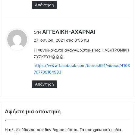
!
Απάντηση
!
!
(
V
λ
AΓΓΕΛΙΚΗ-ΑΧΑΡΝΑΙ
Ο/Η
i
έ
d
27 Ιουνίου, 2021 στις 3:55 πμ
ε
e
Η γυναίκα αυτή αναγνωρίστηκε ως ΗΛΕΚΤΡΟΝΙΚΗ
ι
o
ΣΥΣΚΕΥΗ🤖🤖🤖
)
:
https://www.facebook.com/tseros691/videos/4108
707789164933
Απάντηση
Αφήστε μια απάντηση
Η ηλ. διεύθυνση σας δεν δημοσιεύεται.
Τα υποχρεωτικά πεδία