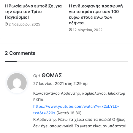
α
ι
Η Ρωσία μόνο εμποδίζει για
Η ενδικοφανής προσφυγή
τ
ω
την ώρα τον Τρίτο
για το πρόστιμο των 100
ή
ς
Παγκόσμιο!
ευρω στους ανω των
σ
Η
εξήντα..
2 Νοεμβρίου, 2025
ο
λ
12 Μαρτίου, 2022
υ
ε
μ
κ
ε
τ
ε
2 Comments
ρ
μ
ο
ε
ν
ί
ι
λ
ΘΩΜΑΣ
Ο/Η
ς
κ
έ
27 Ιουνίου, 2021 στις 2:29 πμ
ή
ε
σ
Κωνσταντίνος Αρβανίτης, καρδιολόγος, διδάκτωρ
ι
υ
ΕΚΠΑ:
:
σ
https://www.youtube.com/watch?v=x2xLYLD-
κ
tzA&t=320s
(λεπτό 16.30)
ε
Κ.Αρβανίτης: Κάτω τα χέρια από τα παιδιά! Ο @ιός
υ
δεν έχει απομονωθεί! Τα @τεστ είναι ανυπόστατα!
ή