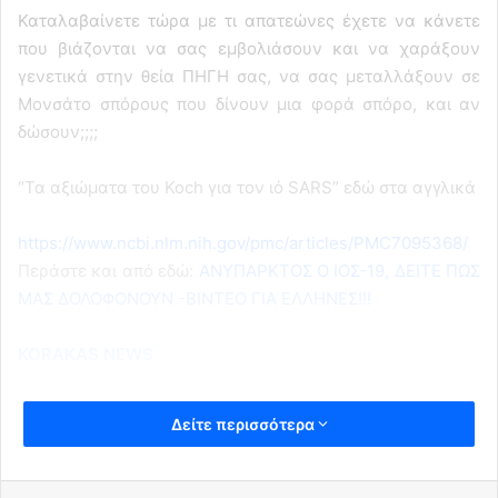
Καταλαβαίνετε τώρα με τι απατεώνες έχετε να κάνετε
που βιάζονται να σας εμβολιάσουν και να χαράξουν
γενετικά στην θεία ΠΗΓΗ σας, να σας μεταλλάξουν σε
Μονσάτο σπόρους που δίνουν μια φορά σπόρο, και αν
δώσουν;;;;
“Τα αξιώματα του Koch για τον ιό SARS” εδώ στα αγγλικά
https://www.ncbi.nlm.nih.gov/pmc/articles/PMC7095368/
Περάστε και από εδώ:
ΑΝΥΠΑΡΚΤΟΣ Ο ΙΟΣ-19, ΔΕΙΤΕ ΠΩΣ
ΜΑΣ ΔΟΛΟΦΟΝΟΥΝ -ΒΙΝΤΕΟ ΓΙΑ ΕΛΛΗΝΕΣ!!!
KORAKAS NEWS
Δείτε περισσότερα