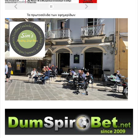
Τα
πρωτοσέλιδα
των
εφημερίδων