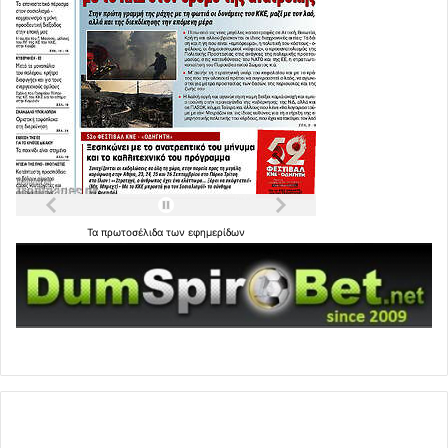
Τα
πρωτοσέλιδα
των
εφημερίδων