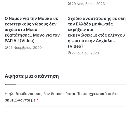
ι
29 Νοεμβρίου, 2023
ι
α
ο
σ
β
Ο Νομος για την Μάσκα σε
Σχέδιο αναστάτωσης σε ολη
μ
ε
εσωτερικούς χώρους δεν
την Ελλάδα με Φωτιές
ό
β
ισχύει στα Μέσα
εκρήξεις και
κ
α
εξαπάτησης.. Μονο για τον
εκκενώσεις..εκτός ελέγχου
α
ΡΑΓΙΑ!! (Video)
η φωτιά στην Αγχίαλο..
ι
(Video)
ι
ώ
25 Νοεμβρίου, 2020
l
ν
27 Ιουλίου, 2023
o
ε
c
ι
k
χ
Αφήστε μια απάντηση
d
ι
o
λ
w
ι
Η ηλ. διεύθυνση σας δεν δημοσιεύεται.
Τα υποχρεωτικά πεδία
n
ά
σημειώνονται με
*
σ
δ
ε
ε
Σ
α
ς
χ
ν
θ
ε
α
ό