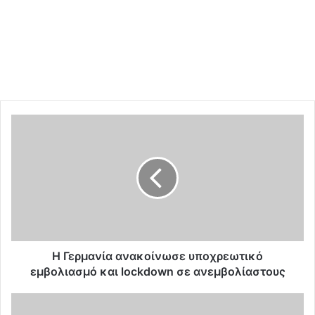
Η
Γ
ε
ρ
μ
α
ν
ί
α
α
Η Γερμανία ανακοίνωσε υποχρεωτικό
ν
εμβολιασμό και lockdown σε ανεμβολίαστους
α
κ
Η
ο
p