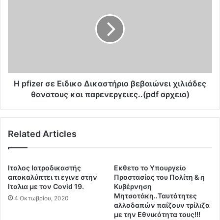
ί
f
ν
i
ω
z
σ
e
ε
r
υ
σ
π
ε
ο
Ε
Η pfizer σε Ειδικο Δικαστήριο βεβαιώνει χιλιάδες
χ
ι
θανατους και παρενεργειες..(pdf αρχειο)
ρ
δ
ε
ι
ω
κ
Related Articles
τ
ο
ι
Δ
κ
ι
ό
κ
Ιταλος Ιατροδικαστής
Εκθετο το Υπουργείο
ε
α
αποκαλύπτει τι εγινε στην
Προστασίας του Πολίτη & η
μ
σ
Ιταλια με τον Covid 19.
Κυβέρνηση
β
Μητσοτάκη..Ταυτότητες
τ
4 Οκτωβρίου, 2020
αλλοδαπών παίζουν τρίλιζα
ο
ή
με την Εθνικότητα τους!!!
λ
ρ