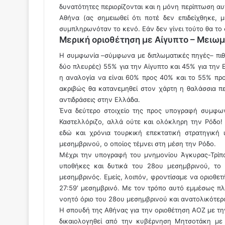
δυνατότητες περιορίζονται και η μόνη περίπτωση αυ
Αθήνα (ας σημειωθεί ότι ποτέ δεν επιδείχθηκε,
συμπληρωνόταν το κενό. Εάν δεν γίνει τούτο θα το
Μερική οριοθέτηση με Αίγυπτο – Μειωμ
Η συμφωνία –σύμφωνα με διπλωματικές πηγές– πιθαν
δύο πλευρές) 55% για την Αίγυπτο και 45% για την 
η αναλογία να είναι 60% προς 40% και το 55% προ
ακριβώς θα κατανεμηθεί στον χάρτη η θαλάσσια πε
αντιδράσεις στην Ελλάδα.
Ένα δεύτερο στοιχείο της προς υπογραφή συμφωνί
Καστελλόριζο, αλλά ούτε και ολόκληρη την Ρόδο!
εδώ και χρόνια τουρκική επεκτατική στρατηγική 
μεσημβρινού, ο οποίος τέμνει στη μέση την Ρόδο.
Μέχρι την υπογραφή του μνημονίου Άγκυρας-Τρίπο
υποθήκες και δυτικά του 28ου μεσημβρινού, το 
μεσημβρινός. Εμείς, λοιπόν, φροντίσαμε να οριοθε
27:59′ μεσημβρινό. Με τον τρόπο αυτό εμμέσως π
νοητό όριο του 28ου μεσημβρινού και ανατολικότερ
Η σπουδή της Αθήνας για την οριοθέτηση ΑΟΖ με την
δικαιολογηθεί από την κυβέρνηση Μητσοτάκη με 