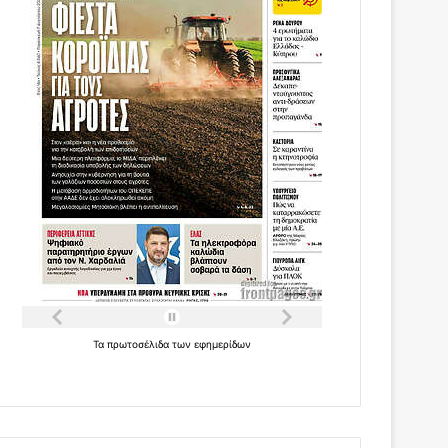
Τα
πρωτοσέλιδα
των
εφημερίδων