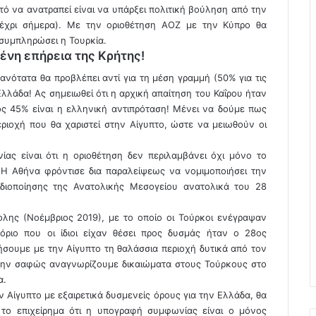
τό να ανατραπεί είναι να υπάρξει πολιτική βούληση από την
 μέχρι σήμερα). Με την οριοθέτηση ΑΟΖ με την Κύπρο θα
 συμπληρώσει η Τουρκία.
ένη επήρεια της Κρήτης!
ότατα θα προβλέπει αντί για τη μέση γραμμή (50% για τις
Ελλάδα! Ας σημειωθεί ότι η αρχική απαίτηση του Καΐρου ήταν
ς 45% είναι η ελληνική αντιπρόταση! Μένει να δούμε πως
ριοχή που θα χαριστεί στην Αίγυπτο, ώστε να μειωθούν οι
ας είναι ότι η οριοθέτηση δεν περιλαμβάνει όχι μόνο το
 Η Αθήνα φρόντισε δια παραλείψεως να νομιμοποιήσει την
ιδιοποίησης της Ανατολικής Μεσογείου ανατολικά του 28
λης (Νοέμβριος 2019), με το οποίο οι Τούρκοι ενέγραψαν
όριο που οι ίδιοι είχαν θέσει προς δυσμάς ήταν ο 28ος
τήσουμε με την Αίγυπτο τη θαλάσσια περιοχή δυτικά από τον
λην σαφώς αναγνωρίζουμε δικαιώματα στους Τούρκους στο
α.
 Αίγυπτο με εξαιρετικά δυσμενείς όρους για την Ελλάδα, θα
το επιχείρημα ότι η υπογραφή συμφωνίας είναι ο μόνος