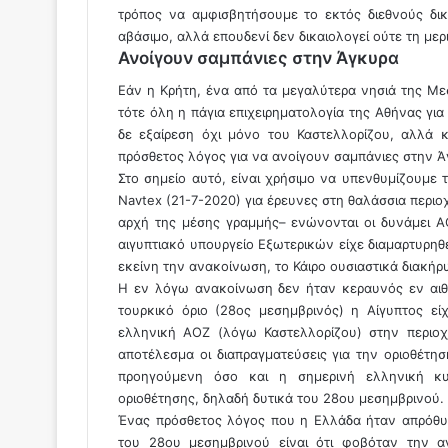
τρόπος να αμφισβητήσουμε το εκτός διεθνούς δικα
αβάσιμο, αλλά επουδενί δεν δικαιολογεί ούτε τη με
Ανοίγουν σαμπάνιες στην Άγκυρα
Εάν η Κρήτη, ένα από τα μεγαλύτερα νησιά της Με
τότε όλη η πάγια επιχειρηματολογία της Αθήνας για 
δε εξαίρεση όχι μόνο του Καστελλορίζου, αλλά κ
πρόσθετος λόγος για να ανοίγουν σαμπάνιες στην Ά
Στο σημείο αυτό, είναι χρήσιμο να υπενθυμίζουμε 
Navtex (21-7-2020) για έρευνες στη θαλάσσια περιο
αρχή της μέσης γραμμής– ενώνονται οι δυνάμει Α
αιγυπτιακό υπουργείο Εξωτερικών είχε διαμαρτυρηθ
εκείνη την ανακοίνωση, το Κάιρο ουσιαστικά διακήρ
Η εν λόγω ανακοίνωση δεν ήταν κεραυνός εν αιθ
τουρκικό όριο (28ος μεσημβρινός) η Αίγυπτος είχ
ελληνική ΑΟΖ (λόγω Καστελλορίζου) στην περιοχ
αποτέλεσμα οι διαπραγματεύσεις για την οριοθέτησ
προηγούμενη όσο και η σημερινή ελληνική κυ
οριοθέτησης, δηλαδή δυτικά του 28ου μεσημβρινού.
Ένας πρόσθετος λόγος που η Ελλάδα ήταν απρόθυμη
του 28ου μεσημβρινού είναι ότι φοβόταν την αν