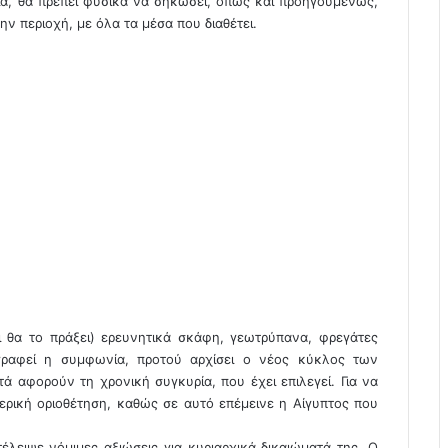
α, θα πρέπει φυσικά να σηκώσει, όπως και προηγουμένως,
ν περιοχή, με όλα τα μέσα που διαθέτει.
ι θα το πράξει) ερευνητικά σκάφη, γεωτρύπανα, φρεγάτες
ραφεί η συμφωνία, προτού αρχίσει ο νέος κύκλος των
ά αφορούν τη χρονική συγκυρία, που έχει επιλεγεί. Για να
ερική οριοθέτηση, καθώς σε αυτό επέμεινε η Αίγυπτος που
λειψε νόμιμες αξιώσεις για κυριαρχικά δικαιώματά της. Ο