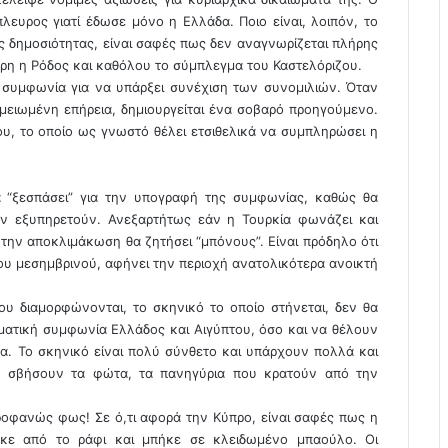
πλευρος γιατί έδωσε μόνο η Ελλάδα. Ποιο είναι, λοιπόν, το
ης δημοσιότητας, είναι σαφές πως δεν αναγνωρίζεται πλήρης
ρη η Ρόδος και καθόλου το σύμπλεγμα του Καστελόριζου.
 συμφωνία για να υπάρξει συνέχιση των συνομιλιών. Όταν
μειωμένη επήρεια, δημιουργείται ένα σοβαρό προηγούμενο.
ου, το οποίο ως γνωστό θέλει ετσιθελικά να συμπληρώσει η
 “ξεσπάσει” για την υπογραφή της συμφωνίας, καθώς θα
ην εξυπηρετούν. Ανεξαρτήτως εάν η Τουρκία φωνάζει και
α την αποκλιμάκωση θα ζητήσει “μπόνους”. Είναι πρόδηλο ότι
ου μεσημβρινού, αφήνει την περιοχή ανατολικότερα ανοικτή
που διαμορφώνονται, το σκηνικό το οποίο στήνεται, δεν θα
ηματική συμφωνία Ελλάδος και Αιγύπτου, όσο και να θέλουν
α. Το σκηνικό είναι πολύ σύνθετο και υπάρχουν πολλά και
αν σβήσουν τα φώτα, τα πανηγύρια που κρατούν από την
οφανώς φως! Σε ό,τι αφορά την Κύπρο, είναι σαφές πως η
ήκε από το ράφι και μπήκε σε κλειδωμένο μπαούλο. Οι