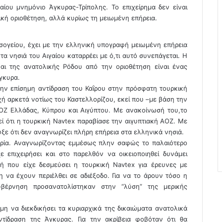
ίου μνημόνιο Άγκυρας-Τρίπολης. Το επιχείρημα δεν είναι
ρική οριοθέτηση, αλλά κυρίως τη μειωμένη επήρεια.
σογείου, έχει με την ελληνική υπογραφή μειωμένη επήρεια
τα νησιά του Αιγαίου καταρρέει με ό,τι αυτό συνεπάγεται. Η
αι της ανατολικής Ρόδου από την οριοθέτηση είναι ένας
γκυρα.
την επίσημη αντίδραση του Καΐρου στην πρόσφατη τουρκική
χή αρκετά νοτίως του Καστελλορίζου, εκεί που –με βάση την
ΟΖ Ελλάδας, Κύπρου και Αιγύπτου. Με ανακοίνωσή του,το
εί ότι η τουρκική Navtex παραβίασε την αιγυπτιακή ΑΟΖ. Με
υξε ότι δεν αναγνωρίζει πλήρη επήρεια στα ελληνικά νησιά.
ρία. Αναγνωρίζοντας εμμέσως πλην σαφώς το παλαιότερο
ε επιχειρήσει και στο παρελθόν να οικειοποιηθεί δυνάμει
ή που είχε δεσμεύσει η τουρκική Navtex για έρευνες με
η να έχουν περιέλθει σε αδιέξοδο. Για να το άρουν τόσο η
βέρνηση προσανατολίστηκαν στην “λύση” της μερικής
 να διεκδικήσει τα κυριαρχικά της δικαιώματα ανατολικά
τίδραση της Άγκυρας. Για την ακρίβεια φοβόταν ότι θα