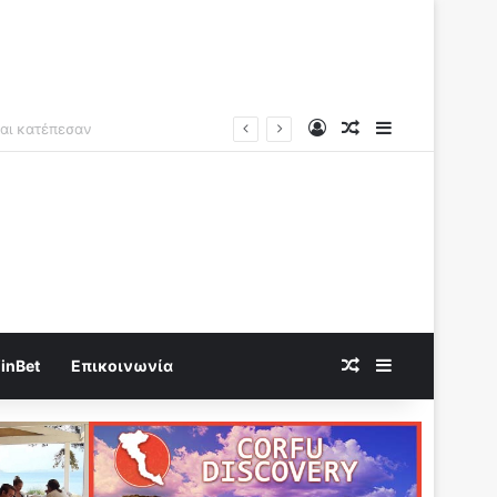
Log In
Random Article
Sidebar
Random Article
Sidebar
inBet
Επικοινωνία