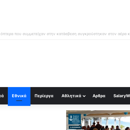
μός για κραχ τύπου 1929 και τραπεζική κατάρρευση
κά
Εθνικά
Περίεργα
Αθλητικά
Αρθρα
SalaryW