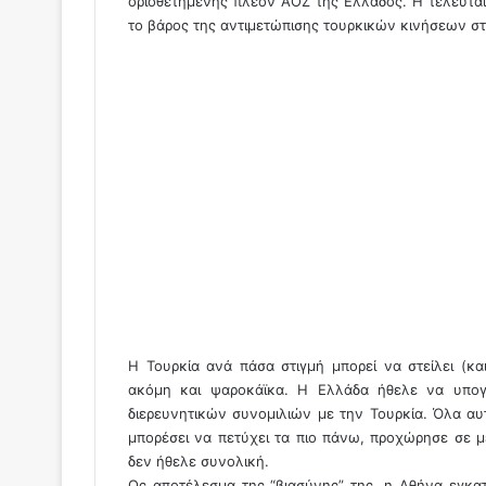
οριοθετημένης πλέον ΑΟΖ της Ελλάδος. Η τελευταί
το βάρος της αντιμετώπισης τουρκικών κινήσεων στη
Η Τουρκία ανά πάσα στιγμή μπορεί να στείλει (κα
ακόμη και ψαροκάϊκα. Η Ελλάδα ήθελε να υπογ
διερευνητικών συνομιλιών με την Τουρκία. Όλα αυτ
μπορέσει να πετύχει τα πιο πάνω, προχώρησε σε μ
δεν ήθελε συνολική.
Ως αποτέλεσμα της “βιασύνης” της, η Αθήνα εγκατέ