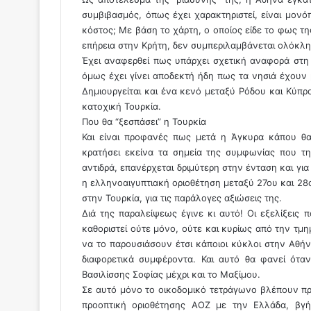
συμβιβασμός, όπως έχει χαρακτηριστεί, είναι μονό
κόστος; Με βάση το χάρτη, ο οποίος είδε το φως τ
επήρεια στην Κρήτη, δεν συμπεριλαμβάνεται ολόκλη
Έχει αναφερθεί πως υπάρχει σχετική αναφορά στη
όμως έχει γίνει αποδεκτή ήδη πως τα νησιά έχουν 
Δημιουργείται και ένα κενό μεταξύ Ρόδου και Κύπρ
κατοχική Τουρκία.
Που θα “ξεσπάσει” η Τουρκία
Και είναι προφανές πως μετά η Άγκυρα κάπου θα
κρατήσει εκείνα τα σημεία της συμφωνίας που τ
αντιδρά, επανέρχεται δριμύτερη στην ένταση και γι
η ελληνοαιγυπτιακή οριοθέτηση μεταξύ 27ου και 28
στην Τουρκία, για τις παράλογες αξιώσεις της.
Διά της παραλείψεως έγινε κι αυτό! Οι εξελίξεις 
καθοριστεί ούτε μόνο, ούτε και κυρίως από την τμ
να το παρουσιάσουν έτσι κάποιοι κύκλοι στην Αθήν
διαφορετικά συμφέροντα. Και αυτό θα φανεί ότ
Βασιλίσσης Σοφίας μέχρι και το Μαξίμου.
Σε αυτό μόνο το οικοδομικό τετράγωνο βλέπουν πρ
προοπτική οριοθέτησης ΑΟΖ με την Ελλάδα, βγ