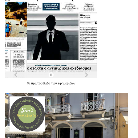
Τα
πρωτοσέλιδα
των
εφημερίδων