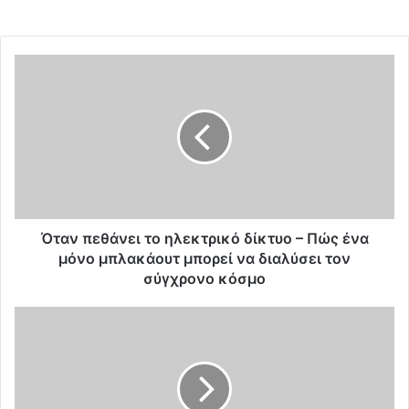
Ό
τ
α
ν
π
ε
θ
ά
ν
ε
Όταν πεθάνει το ηλεκτρικό δίκτυο – Πώς ένα
ι
μόνο μπλακάουτ μπορεί να διαλύσει τον
τ
σύγχρονο κόσμο
ο
η
Γ
λ
ε
ε
ώ
κ
ρ
τ
γ
ρ