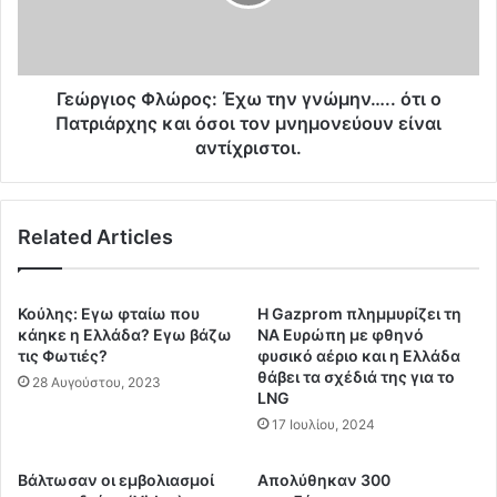
ι
ι
ο
κ
ς
ό
Φ
δ
λ
Γεώργιος Φλώρος: Έχω την γνώμην….. ότι ο
ί
ώ
Πατριάρχης και όσοι τον μνημονεύουν είναι
κ
ρ
αντίχριστοι.
τ
ο
υ
ς
ο
:
–
Related Articles
Έ
Π
χ
ώ
ω
ς
τ
Κούλης: Εγω φταίω που
H Gazprom πλημμυρίζει τη
έ
η
κάηκε η Ελλάδα? Εγω βάζω
ΝΑ Ευρώπη με φθηνό
ν
ν
τις Φωτιές?
φυσικό αέριο και η Ελλάδα
α
γ
θάβει τα σχέδιά της για το
28 Αυγούστου, 2023
μ
LNG
ν
ό
ώ
17 Ιουλίου, 2024
ν
μ
ο
η
Βάλτωσαν οι εμβολιασμοί
Απολύθηκαν 300
μ
ν