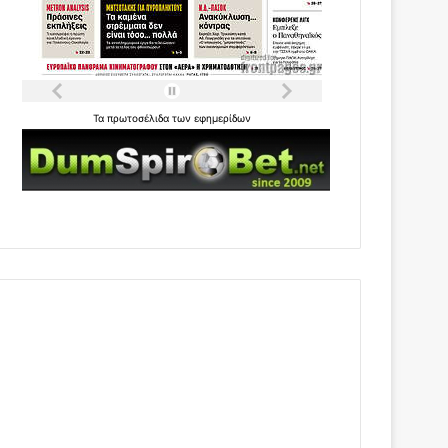
Τα
πρωτοσέλιδα
των
εφημερίδων