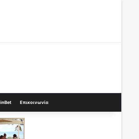
Log In
Random Article
Sidebar
Random Article
Sidebar
inBet
Επικοινωνία