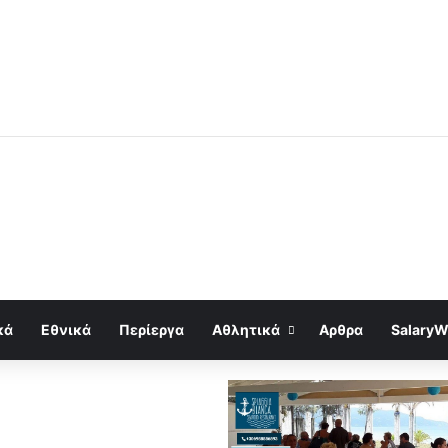
κά
Εθνικά
Περίεργα
Αθλητικά
Αρθρα
SalaryW