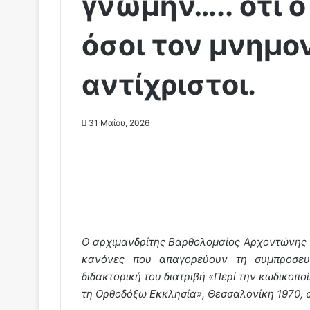
γνώμην….. ότι ο
όσοι τον μνημο
αντίχριστοι.
31 Μαΐου, 2026
Ο αρχιμανδρίτης Βαρθολομαίος Αρχοντώνης 
κανόνες που απαγορεύουν τη συμπροσευχ
διδακτορική του διατριβή «Περί την κωδικοπο
τη Ορθοδόξω Εκκλησία», Θεσσαλονίκη 1970, σ