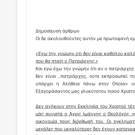
Δημοσίευση άρθρων
Οι δε ακολουθούντες αυτόν με πρωτοφανή εμ
«Έχω την γνώμην οτι δεν είναι καθόλου κα
που θα πταίη ο Πατριάρχης.»
Και εγώ έχω την γνώμην ότι αν ο πατριάρχης 
δεν είναι ..πατριάρχης, ούτε εκπροσωπεί τ
υπάρχει η Αλήθεια πάνω στην Οποίαν υπά
Εξαγοράσαντός μας γλυκύτατου Ιησού Χριστο
Δεν ανήκουν στην Εκκλησία του Χριστού τέτ
μάς συνιστά ο Άγιος Ιωάννης ο Θεολόγος, για
οικονομία προς διόρθωσή του. Οι εγκληματ
μεγάλες που μεγαλύτερες δεν έχουν καταγραφ