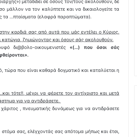
ριάρχης») μεταδίδει σε όσους τον/τούς ακολουθούν, δε
σο μάλλον να τον καλύπτετε και να δικαιολογείτε τα
ς τα …πταίσματα (ελαφρά παραπτώματα).
 στην καρδιά σας από αυτά που μάς εντέλει ο Κύριος.
αι κατώγια, ζημιώνοντας και όσους σάς ακολουθούν.
κρυφό δι@βολο-οικουμενιστές
«(…) που όσοι σάς
φθείρονται».
κό, τώρα που είναι καθαρά δογματικό και καταλύεται η
και τότε!!, μέχρι να φέρετε τον αντίχριστο και μετά
άστημα για να αντιδράσετε.
ς χάριτος , πνευματικής δυνάμεως για να αντιδράσετε
στόμα σας, ελέγχοντάς σας απότομα μήπως και έτσι,