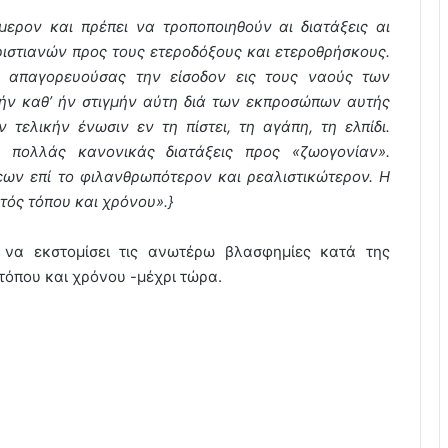
ερον και πρέπει να τροποποιηθούν αι διατάξεις αι
ιστιανών προς τους ετεροδόξους και ετεροθρήσκους.
ς απαγορευούσας την είσοδον εις τους ναούς των
ήν καθ’ ήν στιγμήν αύτη διά των εκπροσώπων αυτής
 τελικήν ένωσιν εν τη πίστει, τη αγάπη, τη ελπίδι.
 πολλάς κανονικάς διατάξεις προς «ζωογονίαν».
εων επί το φιλανθρωπότερον και ρεαλιστικώτερον. Η
κτός τόπου και χρόνου».}
ε να εκστομίσει τις ανωτέρω βλασφημίες κατά της
 τόπου και χρόνου -μέχρι τώρα.