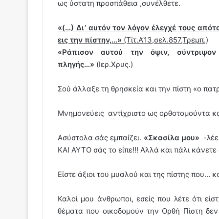
ως ύστατη προσπάθεια ,συνέλθετε.
«(…) Δι’ αυτόν τον λόγον έλεγχέ τους απότ
εις την πίστην,…»
(Τίτ.Α’13,σελ.857,Τρεμπ.)
«Ράπισον αυτού την όψιν, σύντριψο
πληγής…»
(Ιερ.Χρυς.)
Σού άλλαξε τη θρησκεία και την πίστη «ο πατρ
Μνημονεύεις αντίχριστο ως ορθοτομούντα και
Ασύστολα σάς εμπαίζει.
«Σκασίλα μου»
-λέει
ΚΑΙ ΑΥΤΟ σάς το είπε!!! Αλλά και πάλι κάνετε
Είστε άξιοι του μυαλού και της πίστης που… 
Καλοί μου άνθρωποι, εσείς που λέτε ότι είσ
θέματα που οικοδομούν την Ορθή Πίστη δεν 