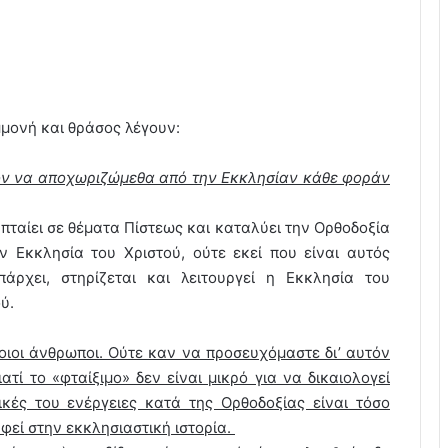
μονή και θράσος λέγουν:
λόν να αποχωριζώμεθα από την Εκκλησίαν κάθε φοράν
πταίει σε θέματα Πίστεως και καταλύει την Ορθοδοξία
ην Εκκλησία του Χριστού, ούτε εκεί που είναι αυτός
ρχει, στηρίζεται και λειτουργεί η Εκκλησία του
ύ.
οιοι άνθρωποι. Ούτε καν να προσευχόμαστε δι’ αυτόν
τί το «φταίξιμο» δεν είναι μικρό για να δικαιολογεί
ικές του ενέργειες κατά της Ορθοδοξίας είναι τόσο
εί στην εκκλησιαστική ιστορία.