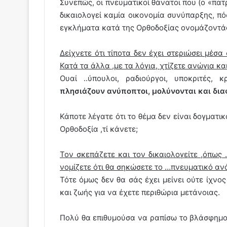
Συνεπώς, οι πνευματικοί θάνατοι που (ο «πατ
δικαιολογεί καμία οικονομία συνύπαρξης, πό
εγκλήματα κατά της Ορθοδοξίας ονομάζοντά
Δείχνετε ότι τίποτα δεν έχει στεριώσει μέσα
Κατά τα άλλα ,με τα λόγια, χτίζετε ανώγια κ
Ουαί ..ύπουλοι, ραδιούργοι, υποκριτές, 
πλησιάζουν ανύποπτοι, μολύνονται και δια
Κάποτε λέγατε ότι το θέμα δεν είναι δογματι
Ορθοδοξία ,τί κάνετε;
Τον σκεπάζετε και τον δικαιολογείτε ,όπως …
νομίζετε ότι θα σηκώσετε το …πνευματικό αν
Τότε όμως δεν θα σάς έχει μείνει ούτε ίχνο
και ζωής για να έχετε περιθώρια μετάνοιας.
Πολύ θα επιθυμούσα να ραπίσω το βλάσφημο 