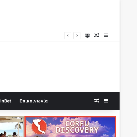
Log In
Random Article
Sidebar
Καίγεται η Χώρα χωρις να τεθεί σε κατάσταση έκτακτης ανάγκης η Κυβέρνηση “καίγεται” να δώσει το νερό σε Ιδιώτες..
Random Article
Sidebar
inBet
Επικοινωνία