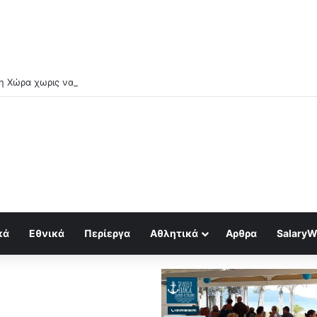
κά
Εθνικά
Περίεργα
Αθλητικά
Αρθρα
SalaryW