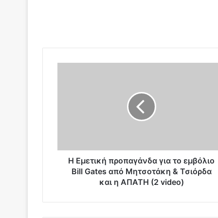
Η
Ε
μ
ε
τ
ι
κ
ή
π
ρ
Η Εμετική προπαγάνδα για το εμβόλιο
ο
Bill Gates από Μητσοτάκη & Τσιόρδα
π
και η ΑΠΑΤΗ (2 video)
α
γ
ά