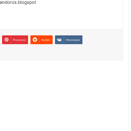
ros.blogspot
Pinterest
Reddit
VKontakte