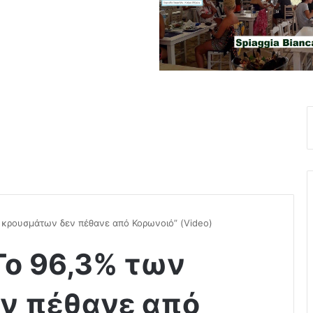
ν κρουσμάτων δεν πέθανε από Κορωνoιό” (Video)
 Το 96,3% των
ν πέθανε από