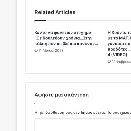
ν
δ
Related Articles
α
γ
ι
Κάντο να φανεί ως ατύχημα
Η Χούντα το
α
..Σε δουλεύουν χρόνια…Στην
με τα ΜΑΤ.
τ
κάλπη δεν σε βλέπει κανένας…
γυναίκα πο
ο
προδότες…Δ
11 Μαΐου, 2023
ε
4 (VIDEO)
μ
22 Φεβρουα
β
ό
λ
ι
ο
B
Αφήστε μια απάντηση
i
l
l
Η ηλ. διεύθυνση σας δεν δημοσιεύεται.
Τα υποχρεωτ
G
Σ
a
t