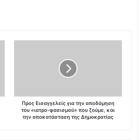
Π
ρ
ο
ς
Ε
ι
σ
α
γ
γ
Προς Εισαγγελείς για την αποδόμηση
ε
του «ιατρο-φασισμού» που ζούμε, και
λ
την αποκατάσταση της Δημοκρατίας
ε
ί
ς