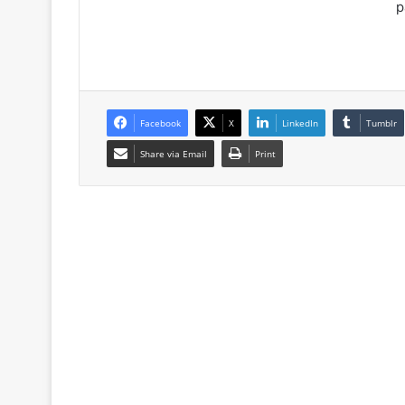
pando
Facebook
X
LinkedIn
Tumblr
Share via Email
Print