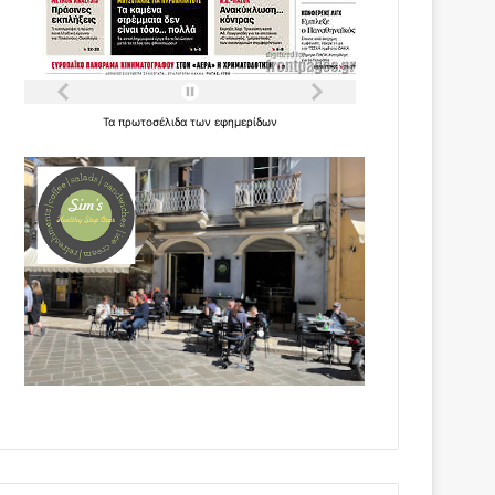
Τα
πρωτοσέλιδα
των
εφημερίδων