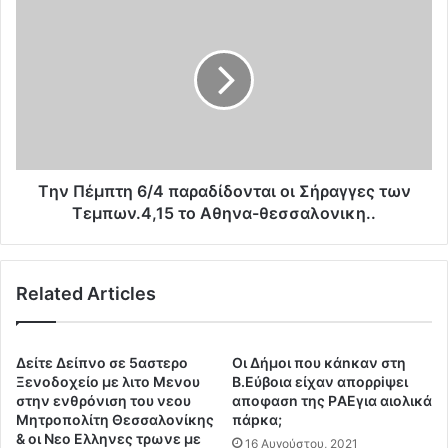
Μ
η
Α
ν
Σ
Π
Κ
έ
Ι
μ
Α
π
Λ
τ
Λ
η
Α
6
Tην Πέμπτη 6/4 παραδίδονται οι Σήραγγες των
Τ
/
Τεμπων.4,15 το Αθηνα-θεσσαλονικη..
Ρ
4
Ι
π
Α
α
Τ
Related Articles
ρ
Α
α
Μ
δ
Ε
ί
Δείτε Δείπνο σε 5αστερο
Oι Δήμoι που κάnκαν στη
Ι
δ
Ξενοδοχείο με λιτο Μενου
Β.Εύβoια είχαν απορρiψει
Α
ο
στην ενθρόνιση του νεου
απoφασn της ΡAΕγια αιoλικά
Μ
Μητροπολίτη Θεσσαλονίκης
πάpκα;
ν
Ε
& οι Νεο Ελληνες τρωνε με
τ
16 Αυγούστου, 2021