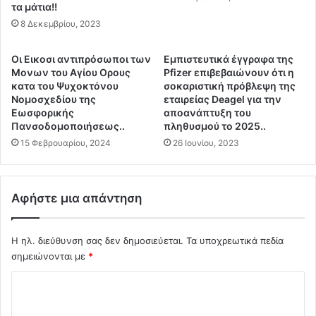
τα μάτια!!
6
α
,
8 Δεκεμβρίου, 2023
ι
9
ο
1
ι
Οι Εικοσι αντιπρόσωποι των
Εμπιστευτικά έγγραφα της
+
Σ
Μονων του Αγίου Ορους
Pfizer επιβεβαιώνουν ότι η
4
ή
κατα του Ψυχοκτόνου
σοκαριστική πρόβλεψη της
,
ρ
Νομοσχεδίου της
εταιρείας Deagel για την
2
Εωσφορικής
αποανάπτυξη του
α
Πανσοδομοποιήσεως..
πληθυσμού το 2025..
0
γ
Κ
γ
15 Φεβρουαρίου, 2024
26 Ιουνίου, 2023
Α
ε
Ι
ς
Μ
τ
Αφήστε μια απάντηση
Ε
ω
Γ
ν
Α
Τ
Η ηλ. διεύθυνση σας δεν δημοσιεύεται.
Τα υποχρεωτικά πεδία
Λ
ε
σημειώνονται με
*
Ο
μ
Π
π
Σ
Α
ω
χ
Ρ
ν