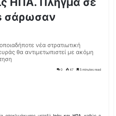
ις ΗΠΑ. Πλήγμα σε
es σάρωσαν
 οποιαδήποτε νέα στρατιωτική
ευράς θα αντιμετωπιστεί με ακόμη
τηση
0
47
5 minutes read
νία αποκλιμάκωσης μεταξύ
Ιράν και ΗΠΑ
, καθώς η