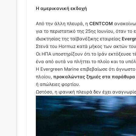
Η αμερικανική εκδοχή
Από την άλλη πλευρά, η
CENTCOM
ανακοίνωσ
για το περιστατικό της 25ης Ιουνίου, όταν το 
ιδιοκτησίας της ταϊβανέζικης εταιρείας
Everg
Στενά του Hormuz κατά μήκος των ακτών το
Οι ΗΠΑ υποστηρίζουν ότι το Ιράν εκτόξευσε τ
ένα από αυτά να πλήττει το πλοίο και τα υπό
Η Evergreen Marine επιβεβαίωσε ότι άγνωστο
πλοίου,
προκαλώντας ζημιές στα παράθυρα
ή απώλειες φορτίου.
Ωστόσο, η ιρανική πλευρά δεν έχει αναγνωρίσ