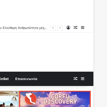
Log In
Random Article
Sidebar
Ν.Αντωνιάδης: Γνώριζαν τι συνέβαινε..Η πραγματική αιτία των αιφνίδιων θανάτων θα βεβαιώνεται και ερχονται οι μέγιστες ποινές!!
Random Article
Sidebar
inBet
Επικοινωνία