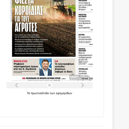
Τα
πρωτοσέλιδα
των
εφημερίδων