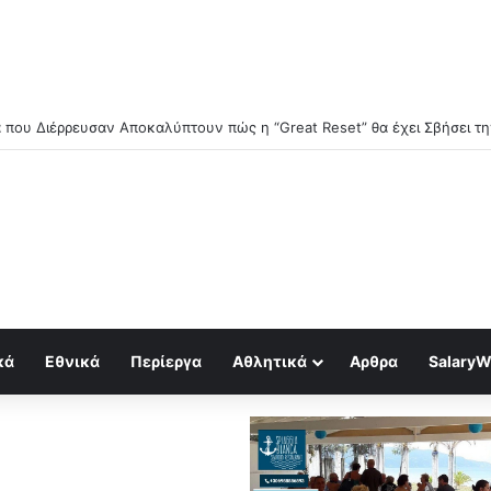
κά
Εθνικά
Περίεργα
Αθλητικά
Αρθρα
SalaryW