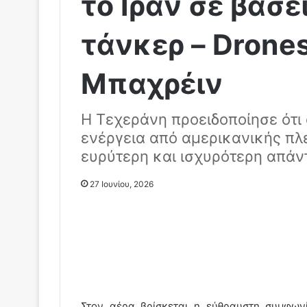
το Ιράν σε βάσε
τάνκερ – Dron
Μπαχρέιν
Η Τεχεράνη προειδοποίησε ότι
ενέργεια από αμερικανικής πλ
ευρύτερη και ισχυρότερη απάν
27 Ιουνίου, 2026
Στον αέρα βρίσκεται η εύθραυστη συμφω