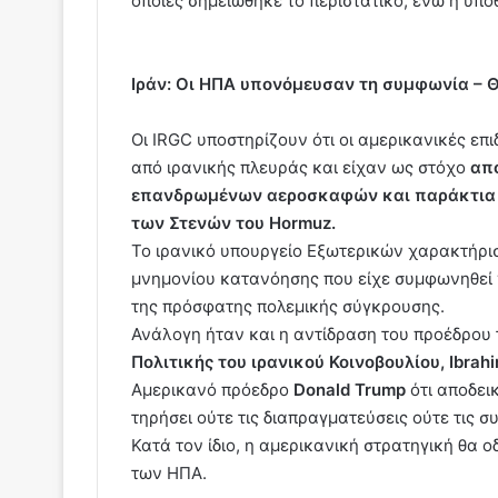
οποίες σημειώθηκε το περιστατικό, ενώ η υπό
Ιράν: Οι ΗΠΑ υπονόμευσαν τη συμφωνία – 
Οι IRGC υποστηρίζουν ότι οι αμερικανικές ε
από ιρανικής πλευράς και είχαν ως στόχο
απ
επανδρωμένων αεροσκαφών και παράκτια ρα
των Στενών του Hormuz.
Το ιρανικό υπουργείο Εξωτερικών χαρακτήρισ
μνημονίου κατανόησης που είχε συμφωνηθεί 
της πρόσφατης πολεμικής σύγκρουσης.
Ανάλογη ήταν και η αντίδραση του προέδρου
Πολιτικής του ιρανικού Κοινοβουλίου, Ibrahi
Αμερικανό πρόεδρο
Donald Trump
ότι αποδει
τηρήσει ούτε τις διαπραγματεύσεις ούτε τις 
Κατά τον ίδιο, η αμερικανική στρατηγική θα 
των ΗΠΑ.