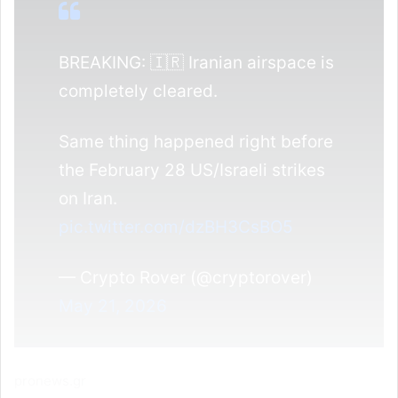
BREAKING: 🇮🇷 Iranian airspace is
completely cleared.
Same thing happened right before
the February 28 US/Israeli strikes
on Iran.
pic.twitter.com/dzBH3CsBO5
— Crypto Rover (@cryptorover)
May 21, 2026
pronews.gr