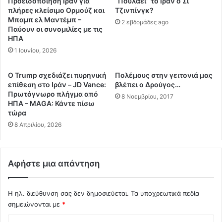
Προειδοποίηση Ιράν για
“Πουλάει” το Ιράν ο Σι
λ
ν
πλήρες κλείσιμο Ορμούζ και
Τζινπίνγκ?
ο
σ
Μπαμπ ελ Μαντέμπ –
2 εβδομάδες ago
υ
Παύουν οι συνομιλίες με τις
ε
ς
ΗΠΑ
π
τ
ρ
1 Ιουνίου, 2026
η
ο
ν
σ
Ο Trump σχεδιάζει πυρηνική
Πολέμους στην γειτονιά μας
η
χ
επίθεση στο Ιράν – JD Vance:
βλέπει ο Δρούγος…
μ
έ
Πρωτόγνωρο πλήγμα από
8 Νοεμβρίου, 2017
έ
δ
ΗΠΑ – MAGA: Κάντε πίσω
ρ
ι
τώρα
α
ο
8 Απριλίου, 2026
α
σ
ν
υ
ο
μ
Αφήστε μια απάντηση
ι
φ
Η
ω
Π
ν
Η ηλ. διεύθυνση σας δεν δημοσιεύεται.
Τα υποχρεωτικά πεδία
Α
ί
σημειώνονται με
*
ε
α
π
ς
Σ