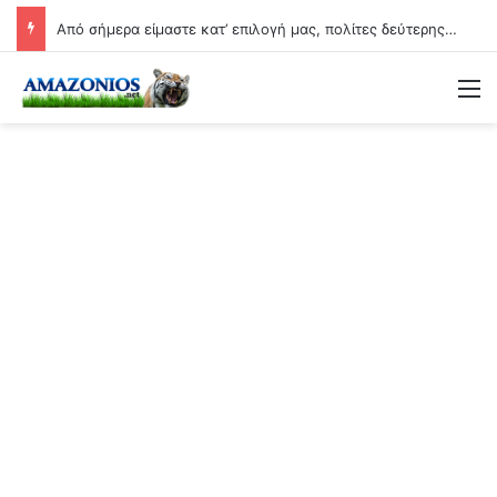
Από σήμερα είμαστε κατ’ επιλογή μας, πολίτες δεύτερης κατηγορίας….
Μ