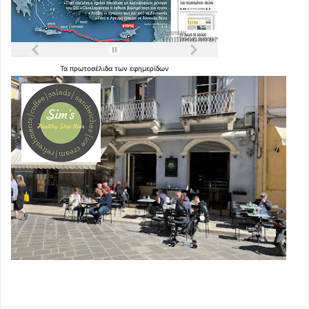
Τα
πρωτοσέλιδα
των
εφημερίδων