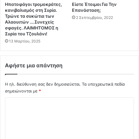
υ
Ηπατοφάγοι τρομοκράτες,
Είστε Έτοιμοι Για Την
ς
κανιβαλισμός στη Συρία.
Επανάσταση;
Ν
Τρώνε τα συκώτια των
2 Σεπτεμβρίου, 2022
ε
Αλαουιτών ….Συνεχείς
ο
σφαγές. ΛΑΙΜΗΤΟΜΟΣ η
τ
Συρία του Τζουλάνι!
α
13 Μαρτίου, 2025
ξ
ί
τ
Αφήστε μια απάντηση
ε
ς
.
Η ηλ. διεύθυνση σας δεν δημοσιεύεται.
Τα υποχρεωτικά πεδία
.
σημειώνονται με
*
(
v
Σ
i
d
χ
e
ό
o
λ
)