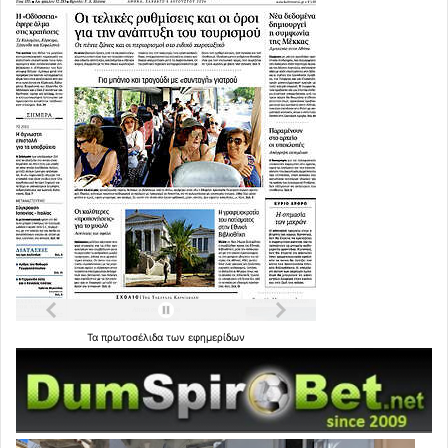
Τα
πρωτοσέλιδα
των
εφημερίδων