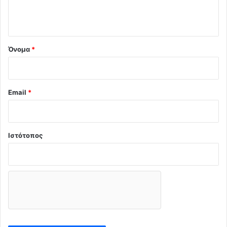
ι
ο
*
Όνομα
*
Email
*
Ιστότοπος