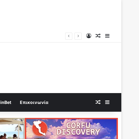
Log In
Random Article
Sidebar
Random Article
Sidebar
inBet
Επικοινωνία