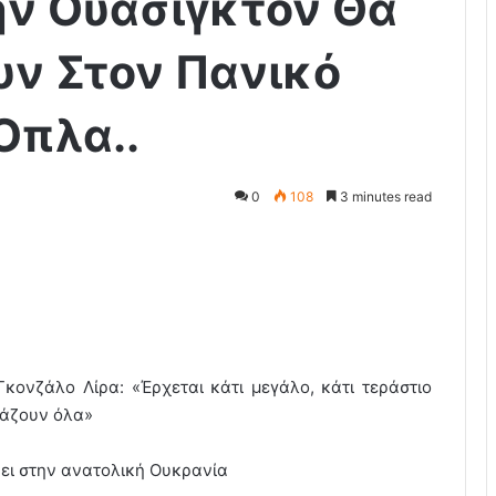
ην Ουάσιγκτον Θα
υν Στον Πανικό
Όπλα..
0
108
3 minutes read
Γκονζάλο Λίρα: «Έρχεται κάτι μεγάλο, κάτι τεράστιο
λάζουν όλα»
ει στην ανατολική Ουκρανία