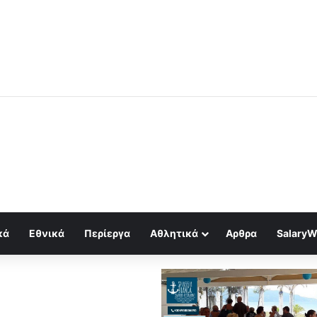
Στέφαν Χόμπουργκ: Ηταν ολα σχεδιασμένα με τον Covid!!!
κά
Εθνικά
Περίεργα
Αθλητικά
Αρθρα
SalaryW