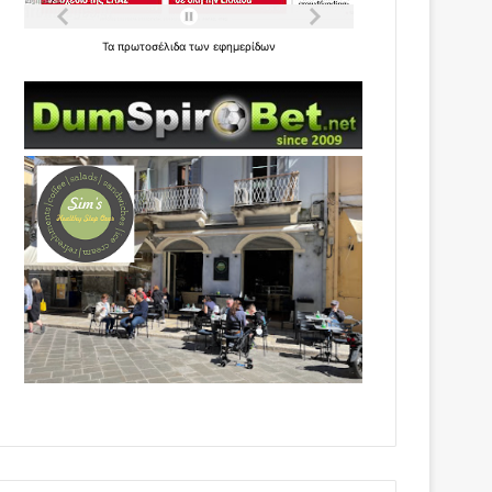
Τα
πρωτοσέλιδα
των
εφημερίδων