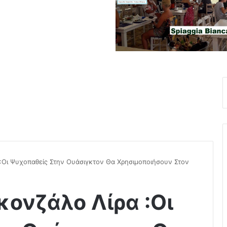
α :Οι Ψυχοπαθείς Στην Ουάσιγκτον Θα Χρησιμοποιήσουν Στον
Γκονζάλο Λίρα :Οι