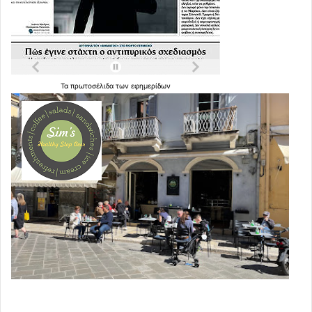
Τα
πρωτοσέλιδα
των
εφημερίδων