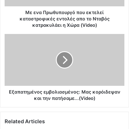
θ
υ
Με ενα Πρωθυπουργό που εκτελεί
π
καταστροφικές εντολές απο το Νταβός
ο
κατρακυλάει η Χώρα (Video)
υ
ρ
Ε
γ
ξ
ό
α
π
π
ο
α
υ
τ
ε
η
κ
μ
τ
έ
ε
ν
Εξαπατημένος εμβολιασμένος: Μας κορόιδεψαν
λ
ο
και την πατήσαμε...(Video)
ε
ς
ί
ε
κ
μ
α
Related Articles
β
τ
ο