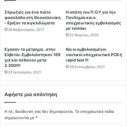
α
λ
σ
ι
Σπρωξιές για ένα πιάτο
Η απάτη του Π.Ο.Υ για την
τ
α
φασολάδα στη Θεσσαλονίκη
Πανδημία και ο
ρ
σ
– Εριξαν τα κιγκλιδώματα
υποχρεωτικός εμβολιασμός
ο
με τσιπάκι
μ
28 Φεβρουαρίου, 2017
φ
έ
23 Μαρτίου, 2020
ι
ν
κ
ο
Εχασαν το μέτρημα…στην
Και οι εμβολιασμένοι
έ
ς
Ελβετία..Εμβολιάστηκαν 169
ναυτικοί υποχρεωτικά PCR ή
ς
:
χιλ και πέθαναν μετα
rapid test !!!
ε
Μ
2.300!!!!
29 Σεπτεμβρίου, 2021
ν
α
23 Ιανουαρίου, 2021
τ
ς
ο
κ
λ
ο
έ
ρ
Αφήστε μια απάντηση
ς
ό
α
ι
π
Η ηλ. διεύθυνση σας δεν δημοσιεύεται.
Τα υποχρεωτικά πεδία
δ
ο
ε
σημειώνονται με
*
τ
ψ