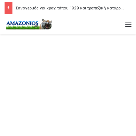
Συναγερμός για κραχ τύπου 1929 και τραπεζική κατάρρευση
Μ