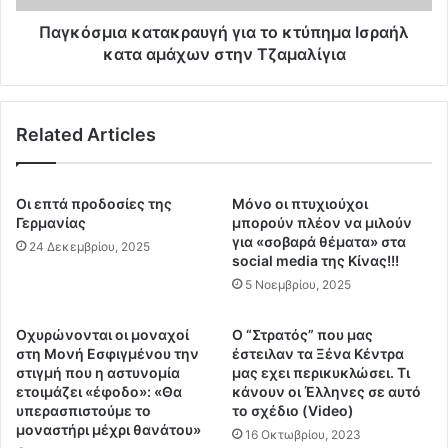
έ
α
ν
κ
Παγκόσμια κατακραυγή για το κτύπημα Ισραήλ
η
α
κατα αμάχων στην Τζαμαλίγια
ς
τ
σ
α
τ
κ
ο
Related Articles
ρ
π
α
λ
υ
ε
γ
Οι επτά προδοσίες της
Μόνο οι πτυχιούχοι
υ
ή
Γερμανίας
μπορούν πλέον να μιλούν
ρ
γ
για «σοβαρά θέματα» στα
24 Δεκεμβρίου, 2025
ό
social media της Κίνας!!!
ι
τ
α
5 Νοεμβρίου, 2025
η
τ
ς
ο
Οχυρώνονται οι μοναχοί
Ο “Στρατός” που μας
Π
κ
στη Μονή Εσφιγμένου την
έστειλαν τα Ξένα Κέντρα
α
τ
στιγμή που η αστυνομία
μας εχει περικυκλώσει. Τι
λ
ύ
ετοιμάζει «έφοδο»: «Θα
κάνουν οι Έλληνες σε αυτό
α
π
υπερασπιστούμε το
το σχέδιο (Video)
ι
η
μοναστήρι μέχρι θανάτου»
16 Οκτωβρίου, 2023
σ