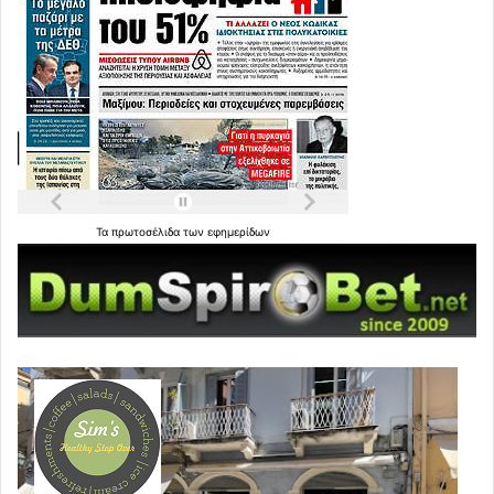
Τα
πρωτοσέλιδα
των
εφημερίδων