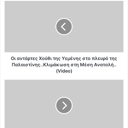
Ο
ι
α
ν
τ
ά
ρ
τ
ε
ς
Οι αντάρτες Χούθι της Υεμένης στο πλευρό της
Χ
Παλαιστίνης..Κλιμάκωση στη Μέση Ανατολή..
ο
(Video)
ύ
θ
Π
ι
α
τ
γ
η
κ
ς
ό
Υ
σ
ε
μ
μ
ι