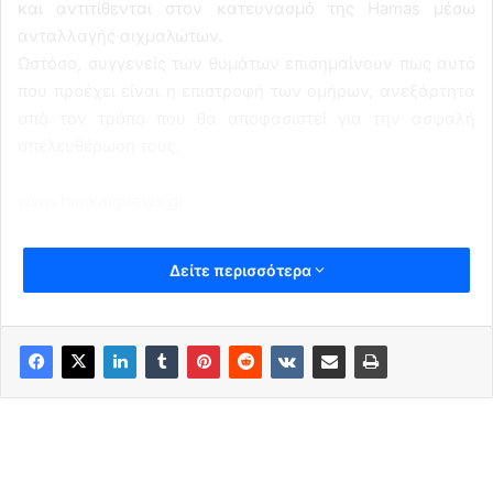
και αντιτίθενται στον κατευνασμό της Hamas μέσω
ανταλλαγής αιχμαλώτων.
Ωστόσο, συγγενείς των θυμάτων επισημαίνουν πως αυτό
που προέχει είναι η επιστροφή των ομήρων, ανεξάρτητα
από τον τρόπο που θα αποφασιστεί για την ασφαλή
απελευθέρωση τους.
www.bankingnews.gr
Δείτε περισσότερα