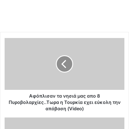
Α
φ
ό
π
λ
ι
σ
α
ν
τ
Αφόπλισαν τα νησιά μας απο 8
α
Πυροβολαρχίες..Τωρα η Τουρκία εχει εύκολη την
ν
απόβαση (Video)
η
σ
Σ
ι
χ