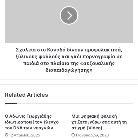
ά
ο
μ
λ
α
ε
ς
ί
α
α
π
σ
ο
τ
8
ο
Σχολεία στο Καναδά δίνουν προφυλακτικά,
Π
Κ
ξύλινους φαλλούς και γκέι πορνογραφία σε
υ
α
παιδιά στο πλαίσιο της «σεξουαλικής
ρ
ν
διαπαιδαγώγησης»
ο
α
β
δ
ο
ά
λ
Related Articles
δ
α
ί
ρ
ν
χ
ο
O Αδωνις Γεωργιάδης
Μια ψηφιακή φυλακή
ί
υ
ιδιωτικοποιεί τον έλεγχο
χτίζεται γύρω σας αυτή τη
ε
ν
του DNA των νεογνών
στιγμή (Video)
ς
π
12 Απριλίου, 2025
1 Ιανουαρίου, 2023