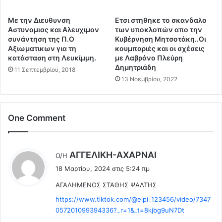
.
ρ
.
ο
Με την Διευθυνση
Ετσι στηθηκε το σκανδαλο
Τ
φ
Αστυνομιας και Αλευχιμον
των υποκλοπών απο την
ω
υ
συνάντηση της Π.Ο
Κυβέρνηση Μητσοτάκη..Οι
ρ
λ
Αξιωματικων για τη
κουμπαριές και οι σχέσεις
α
α
κατάσταση στη Λευκίμμη.
με Λαβράνο Πλεύρη
η
κ
Δημητριάδη
11 Σεπτεμβρίου, 2018
Τ
τ
13 Νοεμβρίου, 2022
ο
ι
υ
κ
ρ
ά
κ
,
One Comment
ί
ξ
α
ύ
ε
λ
λ
ΑΓΓEΛΙΚΗ-ΑΧΑΡΝΑΙ
Ο/Η
χ
ι
έ
ε
18 Μαρτίου, 2024 στις 5:24 πμ
ν
ε
ι
ο
AΓΑΛΗΜΕΝΟΣ ΣΤΑΘΗΣ ΨΑΛΤΗΣ
ι
ε
υ
:
ύ
https://www.tiktok.com/@elpi_123456/video/7347
ς
κ
057201099394336?_r=1&_t=8kjbg9uN7Dt
φ
ο
α