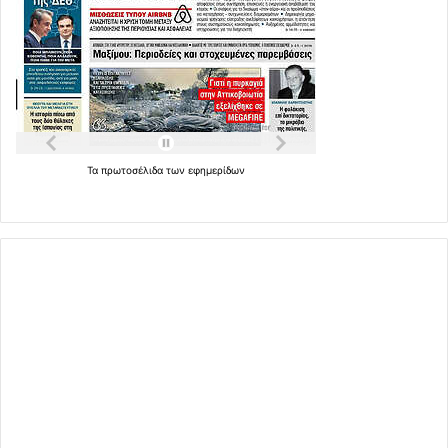
Τα
πρωτοσέλιδα
των
εφημερίδων