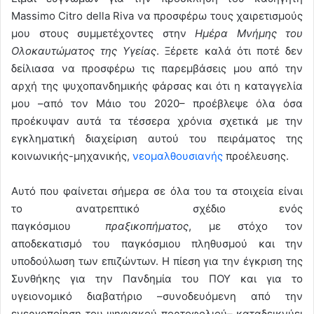
Massimo Citro della Riva να προσφέρω τους χαιρετισμούς
μου στους συμμετέχοντες στην
Ημέρα Μνήμης του
Ολοκαυτώματος της Υγείας
. Ξέρετε καλά ότι ποτέ δεν
δείλιασα να προσφέρω τις παρεμβάσεις μου από την
αρχή της ψυχοπανδημικής φάρσας και ότι η καταγγελία
μου –από τον Μάιο του 2020– προέβλεψε όλα όσα
προέκυψαν αυτά τα τέσσερα χρόνια σχετικά με την
εγκληματική διαχείριση αυτού του πειράματος της
κοινωνικής-μηχανικής,
νεομαλθουσιανής
προέλευσης.
Αυτό που φαίνεται σήμερα σε όλα του τα στοιχεία είναι
το ανατρεπτικό σχέδιο ενός
παγκόσμιου
πραξικοπήματος
, με στόχο τον
αποδεκατισμό του παγκόσμιου πληθυσμού και την
υποδούλωση των επιζώντων. Η πίεση για την έγκριση της
Συνθήκης για την Πανδημία του ΠΟΥ και για το
υγειονομικό διαβατήριο –συνοδευόμενη από την
ενεργοποίηση του ψηφιακού πορτοφολιού– καταδεικνύει