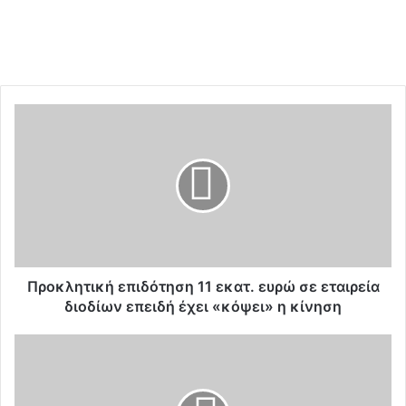
Π
ρ
ο
κ
λ
η
τ
ι
κ
ή
Προκλητική επιδότηση 11 εκατ. ευρώ σε εταιρεία
ε
διοδίων επειδή έχει «κόψει» η κίνηση
π
ι
Ν
δ
ε
ό
ο
τ
σ