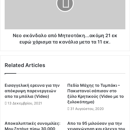
η
κ
σ
ά
η
ν
1
δ
1
α
ε
λ
Νεο σκάνδαλο από Μητσοτάκη...ακόμη 21 εκ
κ
ο
ευρώ χάρισμα τα κανάλια μετα τα 11 εκ.
α
α
τ
π
.
ό
Related Articles
ε
Μ
υ
η
ρ
τ
ώ
σ
Εισαγγελική ερευνα για την
Πεδίο Μάχης το Τυμπάκι –
σ
ο
απόκρυψη παρενεργειών
Πακιστανοί σάπισαν στο
ε
τ
απο τα μπόλια (Video)
ξύλο Κρητικούς (Video με το
ε
ξυλοκόπημα)
ά
13 Δεκεμβρίου, 2021
τ
κ
31 Αυγούστου, 2020
α
η
ι
.
Αποκαλυπτικές συνομιλίες:
Απο το 95 μιλούσαν για την
ρ
.
Μου ζητάνε πίσω 30.000
χειραγώγηση και ελεγχο του