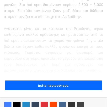
μεγάλη. Στο hot spot διαμένουν περίπου 2.500 – 3.000
άτομα. Σε κάθε κοντέινερ ζουν μαζί δέκα και δώδεκα
άτομα», τονίζει στο ethnos.gr ο κ. Λειβαδίτης.
Ανάστατοι είναι και οι κάτοικοι της Ριτσώνας, αφού
καθημερινά πολλοί πρόσφυγες και μετανάστες από το
hot spot επισκέπτονταν το χωριό για ψώνια ή για μία
βόλτα και έχουν έρθει πολλές φορές σε επαφή με τους
ντόπιους. Τεράστια ανησυχία για διασπορά του
κορονοϊού στη χώρα προκαλεί το γεγονός ότι πολλοί από
τους διαμένοντες στη δομή για πρόσφυγες και
μετανάστες πήγαιναν συχνά στη Χαλκίδα και την Αθήνα.
Δείτε περισσότερα