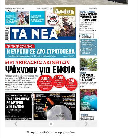
Τα
πρωτοσέλιδα
των
εφημερίδων