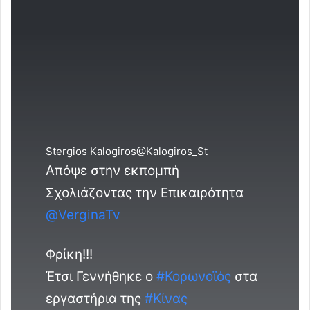
Stergios Kalogiros
@Kalogiros_St
Απόψε στην εκπομπή
Σχολιάζοντας την Επικαιρότητα
@
VerginaTv
Φρίκη!!!
Έτσι Γεννήθηκε ο
#
Κορωνοϊός
στα
εργαστήρια της
#
Κίνας