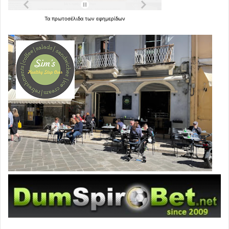
Τα
πρωτοσέλιδα
των
εφημερίδων