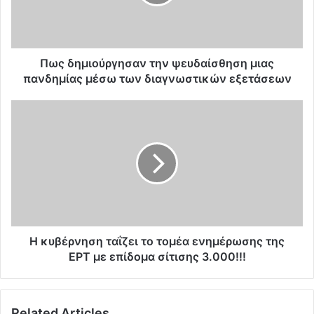
μ
ι
ο
ύ
ρ
Πως δημιούργησαν την ψευδαίσθηση μιας
γ
πανδημίας μέσω των διαγνωστικών εξετάσεων
η
σ
Η
α
κ
ν
υ
τ
β
η
έ
ν
ρ
ψ
ν
ε
η
υ
σ
δ
η
Η κυβέρνηση ταΐζει το τομέα ενημέρωσης της
α
τ
ΕΡΤ με επίδομα σίτισης 3.000!!!
ί
α
σ
ΐ
θ
ζ
Related Articles
η
ε