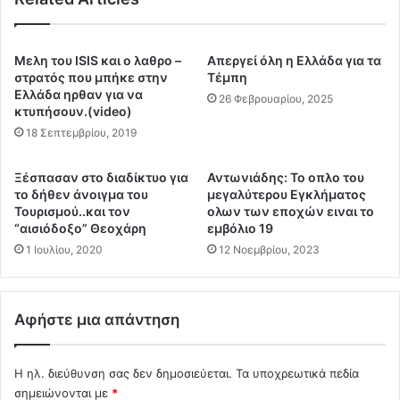
σ
ι
η
τ
μ
ο
Μελη του ISIS και ο λαθρο –
Απεργεί όλη η Ελλάδα για τα
ι
τ
στρατός που μπήκε στην
Τέμπη
α
ο
Ελλάδα ηρθαν για να
26 Φεβρουαρίου, 2025
ς
κτυπήσουν.(video)
μ
π
έ
18 Σεπτεμβρίου, 2019
α
α
ν
ε
Ξέσπασαν στο διαδίκτυο για
Αντωνιάδης: Το οπλο του
δ
ν
το δήθεν άνοιγμα του
μεγαλύτερου Εγκλήματος
η
η
Τουρισμού..και τον
ολων των εποχών ειναι το
μ
μ
“αισιόδοξο” Θεοχάρη
εμβόλιο 19
ί
έ
1 Ιουλίου, 2020
12 Νοεμβρίου, 2023
α
ρ
ς
ω
μ
σ
έ
η
Αφήστε μια απάντηση
σ
ς
ω
τ
τ
Η ηλ. διεύθυνση σας δεν δημοσιεύεται.
Τα υποχρεωτικά πεδία
η
ω
ς
σημειώνονται με
*