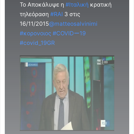
Το Αποκάλυψε η
#
Ιταλική
κρατική
τηλεόραση
#
RAI
3 στις
16/11/2015
@
matteosalvinimi
#
κορονοιος
#
COVIDー19
#
covid_19GR