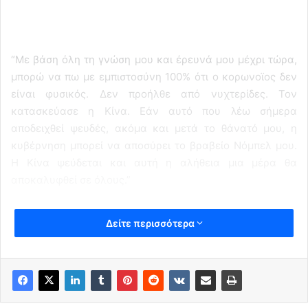
“Με βάση όλη τη γνώση μου και έρευνά μου μέχρι τώρα,
μπορώ να πω με εμπιστοσύνη 100% ότι ο κορωνοϊος δεν
είναι φυσικός. Δεν προήλθε από νυχτερίδες. Τον
κατασκεύασε η Κίνα. Εάν αυτό που λέω σήμερα
αποδειχθεί ψευδές, ακόμα και μετά το θάνατό μου, η
κυβέρνηση μπορεί να αποσύρει το βραβείο Νόμπελ μου.
Η Κίνα ψεύδεται και αυτή η αλήθεια μια μέρα θα
αποκαλυφθεί σε όλους.”
Δείτε περισσότερα