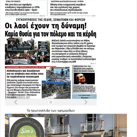
Τα
πρωτοσέλιδα
των
εφημερίδων