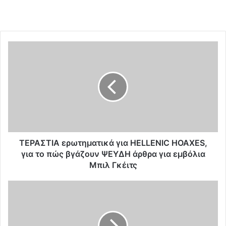
Τ
Ε
Ρ
Α
Σ
Τ
Ι
Α
ε
ρ
ΤΕΡΑΣΤΙΑ ερωτηματικά για HELLENIC HOAXES,
ω
για το πώς βγάζουν ΨΕΥΔΗ άρθρα για εμβόλια
τ
Μπιλ Γκέιτς
η
μ
Π
α
.
τ
Θ
ι
ε