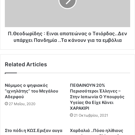
κ
ο
ά
δ
γ
ω
ι
ρ
α
ί
H
δ
Π.Θεοδωρίδης : Ειναι απατεώνας ο Τσιόρδας..Δεν
E
η
υπάρχει Πανδημία ..Τα κάνουν για τα εμβόλια
L
ς
L
:
E
Ε
N
Related Articles
ι
I
ν
C
α
H
ι
Νόμιμος ο ψηφιακός
ΠΕΘΑΙΝΟΥΝ 20%
O
α
“ιχνηλάτης” του Μεγάλου
Περισσότεροι Έλληνες –
A
π
Αδερφού
Στην Ιαπωνία Ο Υπουργός
X
Υγείας Θα Είχε Κάνει
α
27 Μαΐου, 2020
E
ΧΑΡΑΚΙΡΙ
τ
S
ε
21 Οκτωβρίου, 2021
,
ώ
γ
ν
Στο πόδι η ΚΩΣ.Εριξαν αυγα
Χαρδαλιά ..Πόσο ηλίθιους
ι
α