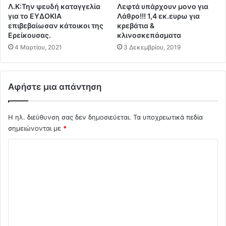
τ
ή
Λ.Κ:Την ψευδή καταγγελία
Λεφτά υπάρχουν μονο για
ε
ς
για το ΕΥΔΟΚΙΑ
Λάθρο!!! 1,4 εκ.ευρω για
ί
:
επιβεβαίωσαν κάτοικοι της
κρεβάτια &
α
Ο
Ερείκουσας.
κλινοσκεπάσματα
Ε
Ι
4 Μαρτίου, 2021
3 Δεκεμβρίου, 2019
σ
ό
τ
ς
ί
C
α
Αφήστε μια απάντηση
o
σ
v
η
i
ς
Η ηλ. διεύθυνση σας δεν δημοσιεύεται.
Τα υποχρεωτικά πεδία
d
.
σημειώνονται με
*
-
.
1
Σ
9
δ
χ
ε
ό
ν
λ
ε
ί
ι
ν
ο
α