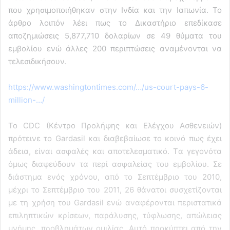
που χρησιμοποιήθηκαν στην Ινδία και την Ιαπωνία. Το
άρθρο λοιπόν λέει πως το Δικαστήριο επεδίκασε
αποζημιώσεις 5,877,710 δολαρίων σε 49 θύματα του
εμβολίου ενώ άλλες 200 περιπτώσεις αναμένονται να
τελεσιδικήσουν.
https://www.washingtontimes.com/…/us-court-pays-6-
million-…/
To CDC (Κέντρο Προλήψης και Ελέγχου Ασθενειών)
πρότεινε το Gardasil και διαβεβαίωσε το κοινό πως έχει
άδεια, είναι ασφαλές και αποτελεσματικό. Tα γεγονότα
όμως διαψεύδουν τα περί ασφαλείας του εμβολίου. Σε
διάστημα ενός χρόνου, από το Σεπτέμβριο του 2010,
μέχρι το Σεπτέμβριο του 2011, 26 θάνατοι συσχετίζονται
με τη χρήση του Gardasil ενώ αναφέρονται περιστατικά
επιληπτικών κρίσεων, παράλυσης, τύφλωσης, απώλειας
μνήμης, προβλημάτων ομιλίας. Αυτό προκύπτει από την