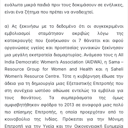
ευάλωτα μικρά παιδιά πριν τους δοκιμάσουν σε ενήλικες,
είναι ένα ζήτημα που πρέπει να αναδειχτεί.
α) Ας ξεκινήσω με το δεδομένο ότι οι συγκεκριμένοι
εμβολιασμοί σταμάτησαν ακριβώς λόγω της
κατακραυγής που ξεσήκωσαν οι 7 θάνατοι και αφού
οργανώσεις υγείας και προστασίας γυναικών ξεκίνησαν
μια μεγάλη εκστρατεία διαμαρτυρίας. Ανάμεσα τους η All
India Democratic Women’s Association (AIDWA), η Sama –
Resource Group for Women and Health και η Saheli
Women’s Resource Centre. Τότε η κυβέρνηση έδωσε την
άδεια για τη δημιουργία μιας Εξεταστικής Επιτροπής που
στη συνέχεια ωστόσο αθώωσε εντελώς τα εμβόλια για
τους θανάτους. Τα συμπεράσματα της όμως
αμφισβητήθηκαν σφόδρα το 2013 σε αναφορά μιας πολύ
πιο επίσημης Επιτροπής, η οποία προερχόταν από το
κοινοβούλιο της Ινδίας. Πρόκειται για την Mόνιμη
Eπιτροπή για την Yγεία και την Oικογενειακή Eυημερία