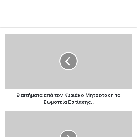
9
α
ι
τ
ή
μ
α
τ
α
α
9 αιτήματα από τον Κυριάκο Μητσοτάκη τα
π
Σωματεία Εστίασης..
ό
τ
Ν
ο
ο
ν
μ
Κ
π