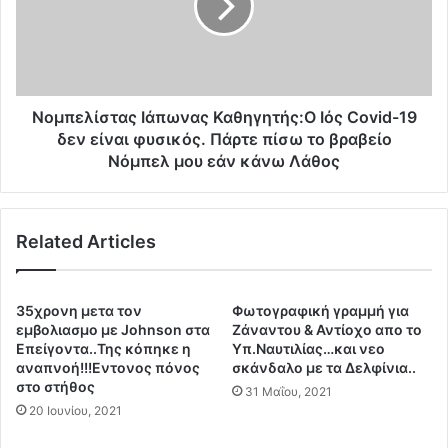
υ
ε
ρ
λ
ι
ί
ά
σ
κ
τ
ο
α
Νομπελίστας Ιάπωνας Καθηγητής:Ο Ιός Covid-19
Μ
ς
δεν είναι φυσικός. Πάρτε πίσω το βραβείο
η
Ι
Νόμπελ μου εάν κάνω Λάθος
τ
ά
σ
π
ο
ω
τ
Related Articles
ν
ά
α
κ
ς
η
Κ
35χρονη μετα τον
Φωτογραφική γραμμή για
τ
α
εμβολιασμο με Johnson στα
Ζάναντου & Αντίοχο απο το
α
θ
Επείγοντα..Της κόπηκε η
Υπ.Ναυτιλίας…και νεο
Σ
η
αναπνοή!!!Εντονος πόνος
σκάνδαλο με τα Δελφίνια..
ω
στο στήθος
γ
31 Μαΐου, 2021
μ
η
20 Ιουνίου, 2021
α
τ