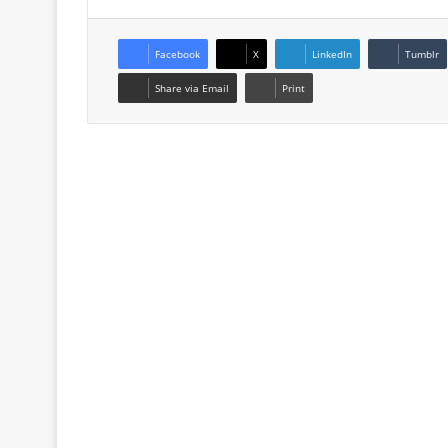
Facebook
X
LinkedIn
Tumblr
Share via Email
Print