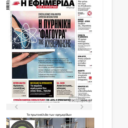
Τα
πρωτοσέλιδα
των
εφημερίδων