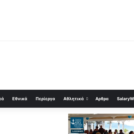
κά
Εθνικά
Περίεργα
Αθλητικά
Αρθρα
SalaryW