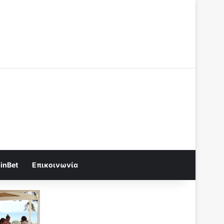
Log In
Random Article
Sidebar
Random Article
Sidebar
inBet
Επικοινωνία