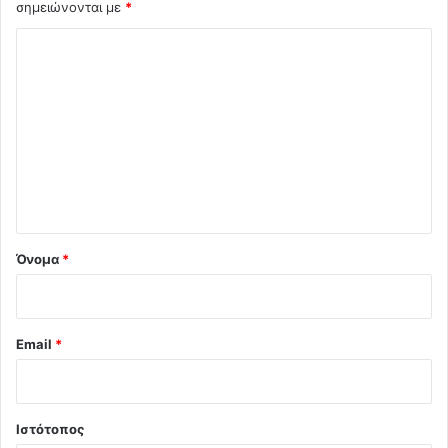
σημειώνονται με
*
Σ
χ
ό
λ
ι
ο
*
Όνομα
*
Email
*
Ιστότοπος