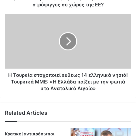
ο
στρόφιγγες σε χώρες της ΕΕ?
ν
κ
Η
ε
Τ
ν
ο
τ
υ
ρ
ρ
ι
κ
κ
ί
ό
α
α
σ
γ
τ
Η Τουρκία στοχοποιεί ευθέως 14 ελληνικά νησιά!
ω
ο
Τουρκικά ΜΜΕ: «Η Ελλάδα παίζει με την φωτιά
γ
χ
στο Ανατολικό Αιγαίο»
ό
ο
ρ
π
ω
ο
σ
Related Articles
ι
ι
ε
κ
ί
ο
ε
Κρατικοί αντιπρόσωποι