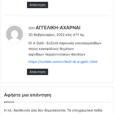
ο
Απάντηση
λ
ι
κ
ό
λ
AΓΓΕΛΙΚΗ-ΑΧΑΡΝΑΙ
Ο/Η
Α
έ
ι
20 Φεβρουαρίου, 2022 στις 4:11 πμ
ε
γ
Dr A Gatti -Συζητά παρουσία νανοσωματιδίων
ι
α
στους εγκεφάλους θυμάτων
ί
:
αιφνίδιων περιγεννητικών θανάτων
ο
»
https://rumble.com/vv7an0-dr-a-gatti-.html
Απάντηση
Αφήστε μια απάντηση
Η ηλ. διεύθυνση σας δεν δημοσιεύεται.
Τα υποχρεωτικά πεδία