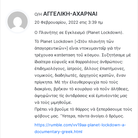
ι
ί
γ
ζ
λ
AΓΓΕΛΙΚΗ-ΑΧΑΡΝΑΙ
Ο/Η
γ
ε
έ
20 Φεβρουαρίου, 2022 στις 3:39 πμ
ε
ι
ε
ς
μ
Ο Πλανήτης σε Εγκλεισμό (Planet Lockdown).
ι
σ
ε
:
Τὸ Planet Lockdown [«Στὸν πλανήτη τῶν
ε
τ
ἀπαγορευτικῶν»] εἶναι ντοκυμανταῖρ γιὰ τὴν
χ
η
τρέχουσα κατάσταση τοῦ κόσμου. Συζητήσαμε μὲ
ώ
ν
ρ
ἰδιαίτερα εὐφυεῖς καὶ θαρραλέους ἀνθρώπους:
φ
ε
ἐπιδημιολόγους, ἰατρούς, ἄλλους ἐπιστήμονες,
ω
ς
νομικούς, διαδηλωτές, ἀρχηγοὺς κρατῶν, ἕναν
τ
τ
ι
πρίγκηπα. Μὲ τὴν ἐλευθεροψυχία ποὺ τοὺς
η
ά
διακρίνει, βρῆκαν τὸ κουράγιο νὰ ποῦν ἀλήθειες,
ς
σ
ἀψηφῶντας τὶς ἀντιδράσεις καὶ ἐμπνέοντάς μας
Ε
τ
νὰ τοὺς μιμηθοῦμε.
Ε
ο
Πρέπει νὰ βροῦμε τὸ θάρρος νὰ ξεπεράσουμε τοὺς
?
Α
φόβους μας. Ὕστερα, πάντα ἀνοίγει ὁ δρόμος.
ν
https://rumble.com/vv19aa-planet-lockdown-a-
α
documentary-greek.html
τ