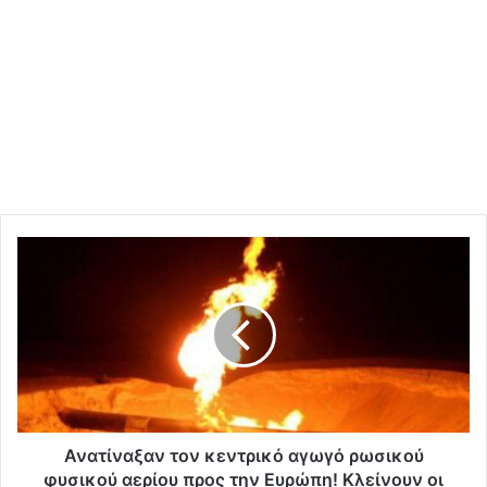
Α
ν
α
τ
ί
ν
α
ξ
α
ν
Ανατίναξαν τον κεντρικό αγωγό ρωσικού
τ
φυσικού αερίου προς την Ευρώπη! Κλείνουν οι