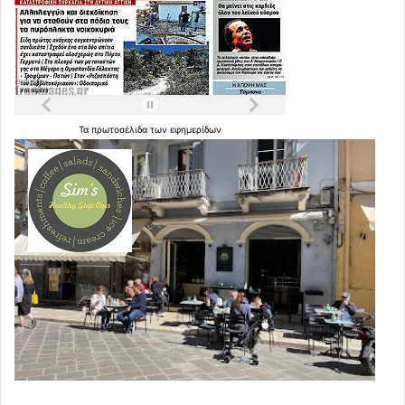
Τα
πρωτοσέλιδα
των
εφημερίδων