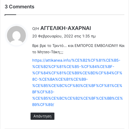
υ
ο
3 Comments
ρ
υ
ώ
ρ
π
κ
λ
ΑΓΓEΛΙΚΗ-ΑΧΑΡΝΑΙ
Ο/Η
η
ι
έ
!
20 Φεβρουαρίου, 2022 στις 1:35 πμ
κ
ε
Κ
ά
Βρε βρε το Τριντό… και ΕΜΠΟΡΟΣ ΕΜΒΟΛΙΩΝ!!! Και
ι
λ
Μ
το Μητσο-Τάκη;;;
:
ε
Μ
ί
https://attikanea.info/%CE%B2%CF%81%CE%B5-
Ε
ν
:
%CE%B2%CF%81%CE%B5-%CF%84%CE%BF-
ο
«
%CF%84%CF%81%CE%B9%CE%BD%CF%84%CF%
υ
Η
8C-%CE%BA%CE%B1%CE%B9-
ν
Ε
%CE%B5%CE%BC%CF%80%CE%BF%CF%81%CE%
ο
λ
BF%CF%83-
ι
λ
%CE%B5%CE%BC%CE%B2%CE%BF%CE%BB%CE%
σ
ά
B9%CF%89/
τ
δ
ρ
α
Απάντηση
ό
π
φ
α