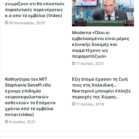
ύ
υ
γνωρίζουν οτι θα υποστούν
φ
θ
παραλυτικές παρενέργειες
υ
έ
κ.α απο τα εμβόλια (Video)
σ
ω
26 Ιανουαρίου, 2022
ι
ς
Moderna «Όλοι οι
κ
1
εμβολιασμένοι είναι μέρος
ο
4
κλινικής δοκιμής και
ύ
ε
συμμετέχουν ως
α
λ
πειραματόζωα»
ε
λ
11 Ιουλίου, 2021
ρ
η
ί
ν
Καθηγήτρια του ΜΙΤ
Εξη άτομα έχασαν τη ζωή
ο
ι
Stephanie Seneff:«Θα
τους στη Χαλκιδική…
υ
κ
εχουμε επιδημία
Νυκτερινό μπουρίνι έπληξε
π
ά
νευροεκφυλιστικών
περιοχές της Χώρας..
ρ
ν
ασθενειών τα Επόμενα
11 Ιουλίου, 2019
ο
η
χρόνια από τα εμβόλια
ς
σ
mrna»(video)
τ
ι
4 Ιουλίου, 2021
η
ά
ν
!
Ε
Τ