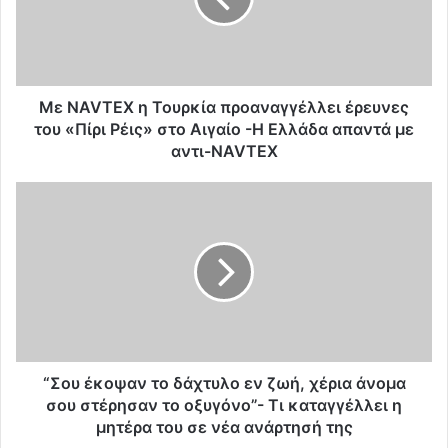
T
E
X
η
Τ
Με NAVTEX η Τουρκία προαναγγέλλει έρευνες
ο
του «Πίρι Ρέις» στο Αιγαίο -Η Ελλάδα απαντά με
υ
αντι-NAVTEX
ρ
κ
“
ί
Σ
α
ο
π
υ
ρ
έ
ο
κ
α
ο
ν
ψ
α
α
γ
ν
“Σου έκοψαν το δάχτυλο εν ζωή, χέρια άνομα
γ
τ
σου στέρησαν το οξυγόνο”- Τι καταγγέλλει η
έ
ο
μητέρα του σε νέα ανάρτησή της
λ
δ