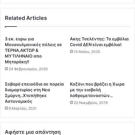
λ
ά
ε
χ
ι
Related Articles
τ
έ
υ
ρ
λ
ε
ο
3 εκ. ευρω για
Ακης Τσελέντης: Τα εμβόλια
υ
ε
Μουσουλμανικές πόλεις σε
Covid ΔΕΝ είναι εμβόλια!
ν
ν
ΤΕΡΝΑ,ΑΚΤΩΡ &
15 Μαΐου, 2025
ε
ζ
ΜΥΤΙΛΗΝΑΙΟ απο
ς
Μηταράκη!!
ω
τ
ή
24 Φεβρουαρίου, 2020
ο
,
υ
χ
Σοβαρά επεισόδια σε πορεία
Kαζάνι που βράζει η Χωρα
«
έ
διαμαρτυρίας στη Νεα
με την εισβολή
Π
ρ
Σμύρνη..Χτυπήθηκε
λαθρομεταναστών…
ί
ι
Αστυνομικός
22 Νοεμβρίου, 2019
ρ
α
9 Μαρτίου, 2021
ι
ά
Ρ
ν
έ
ο
ι
Αφήστε μια απάντηση
μ