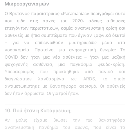
Μικροοργανισμών
Ο Βρετανός παραϊατρικός «Paramaniac» περιγράφει αυτό
που είδε στις αρχές του 2020: άδειες αίθουσες
επειγόντων περιστατικών, καμία αναπνευστική κρίση και
ασθενείς με ήπια συμπτώματα που έγιναν ξαφνικά δεκτοί
– για να επιδεινωθούν μυστηριωδώς μέσα στα
νοσοκομεία. Προτείνει μια ανησυχητική θεωρία: Το
COVID δεν ήταν μια νέα ασθένεια – ήταν μια μαζική
ψυχογενής ασθένεια, μια παγκόσμια ψευδο-κρίση.
Υπεραερισμός που προκλήθηκε από πανικό και
διαγνώστηκε λανθασμένα ως ARDS, το οποίο
αντιμετωπίστηκε με θανατηφόρο αερισμό. Οι ασθενείς
δεν ήταν άρρωστοι. Οι γιατροί ήταν.
10. Πού ήταν η Κατάρρευση;
Αν μόλις είχαμε βιώσει την πιο θανατηφόρα
αναπνευστική πανδημία του αιώνα, πού είναι τα