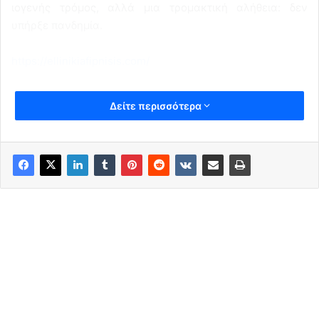
ιογενής τρόμος, αλλά μια τρομακτική αλήθεια: δεν
υπήρξε πανδημία.
https://ellinikiafipnisis.com/
Δείτε περισσότερα