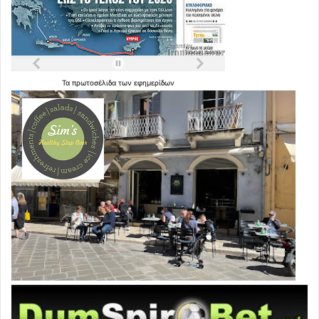
Τα
πρωτοσέλιδα
των
εφημερίδων