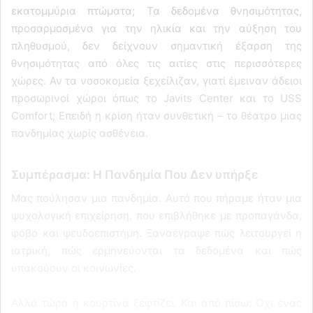
εκατομμύρια πτώματα; Τα δεδομένα θνησιμότητας,
προσαρμοσμένα για την ηλικία και την αύξηση του
πληθυσμού, δεν δείχνουν σημαντική έξαρση της
θνησιμότητας από όλες τις αιτίες στις περισσότερες
χώρες. Αν τα νοσοκομεία ξεχείλιζαν, γιατί έμειναν άδειοι
προσωρινοί χώροι όπως το Javits Center και το USS
Comfort; Επειδή η κρίση ήταν συνθετική – το θέατρο μιας
πανδημίας χωρίς ασθένεια.
Συμπέρασμα: Η Πανδημία Που Δεν υπήρξε
Μας πούλησαν μια πανδημία. Αυτό που πήραμε ήταν μια
ψυχολογική επιχείρηση, που επιβλήθηκε με προπαγάνδα,
φόβο και ψευδοεπιστήμη. Ξαναέγραψε πώς λειτουργεί η
ιατρική, πώς ερμηνεύονται τα δεδομένα και πώς
υπακούουν οι κοινωνίες.
Αλλά τώρα η κουρτίνα ξεφτίζει. Και από πίσω; Όχι ένας