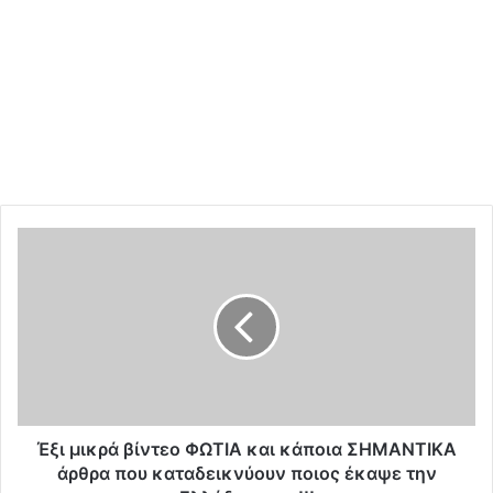
Έ
ξ
ι
μ
ι
κ
ρ
ά
β
ί
Έξι μικρά βίντεο ΦΩΤΙΑ και κάποια ΣΗΜΑΝΤΙΚΑ
ν
άρθρα που καταδεικνύουν ποιος έκαψε την
τ