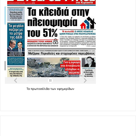
Τα
πρωτοσέλιδα
των
εφημερίδων