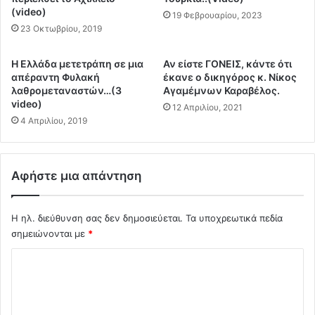
Τ
(video)
ό
19 Φεβρουαρίου, 2023
Ι
τ
23 Οκτωβρίου, 2019
Κ
ι
Α
ς
Η Ελλάδα μετετράπη σε μια
Αν είστε ΓΟΝΕΙΣ, κάντε ότι
ά
Σ
απέραντη Φυλακή
έκανε ο δικηγόρος κ. Νίκος
ρ
τ
λαθρομεταναστών…(3
Αγαμέμνων Καραβέλος.
θ
ά
video)
12 Απριλίου, 2021
ρ
χ
4 Απριλίου, 2019
α
τ
π
ε
ο
ς
υ
μ
Αφήστε μια απάντηση
κ
α
α
ς
τ
Η ηλ. διεύθυνση σας δεν δημοσιεύεται.
Τα υποχρεωτικά πεδία
ν
α
α
σημειώνονται με
*
δ
Α
Σ
ε
ν
ι
α
χ
κ
σ
ό
ν
τ