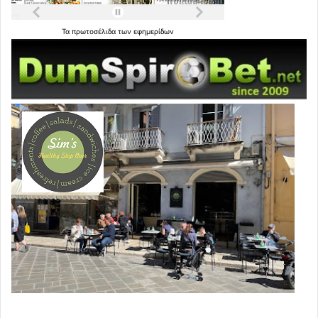
Τα
πρωτοσέλιδα
των
εφημερίδων