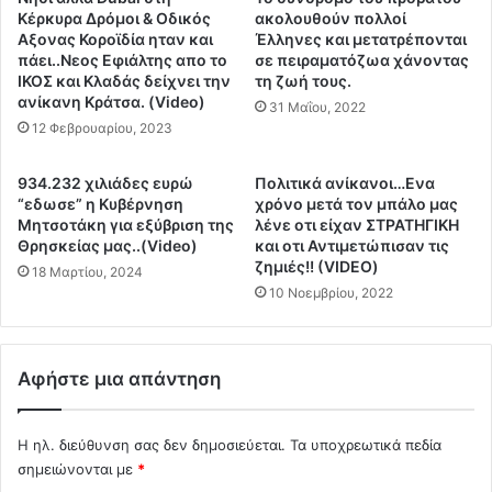
υ
ι
Κέρκυρα Δρόμοι & Οδικός
ακολουθούν πολλοί
ν
α
Αξονας Κοροϊδία ηταν και
Έλληνες και μετατρέπονται
π
πάει..Νεος Εφιάλτης απο το
σε πειραματόζωα χάνοντας
τ
α
ΙΚΟΣ και Κλαδάς δείχνει την
τη ζωή τους.
η
ανίκανη Κράτσα. (Video)
ρ
ν
31 Μαΐου, 2022
ε
12 Φεβρουαρίου, 2023
α
ν
π
έ
ό
934.232 χιλιάδες ευρώ
Πολιτικά ανίκανοι…Ενα
ρ
κ
“εδωσε” η Κυβέρνηση
χρόνο μετά τον μπάλο μας
γ
ρ
Μητσοτάκη για εξύβριση της
λένε οτι είχαν ΣΤΡΑΤΗΓΙΚΗ
ε
υ
Θρησκείας μας..(Video)
και οτι Αντιμετώπισαν τις
ι
ζημιές!! (VIDEO)
ψ
18 Μαρτίου, 2024
ε
η
10 Νοεμβρίου, 2022
ς
π
γ
α
ι
ρ
Αφήστε μια απάντηση
α
ε
μ
ν
π
ε
Η ηλ. διεύθυνση σας δεν δημοσιεύεται.
Τα υποχρεωτικά πεδία
ο
ρ
σημειώνονται με
*
λ
γ