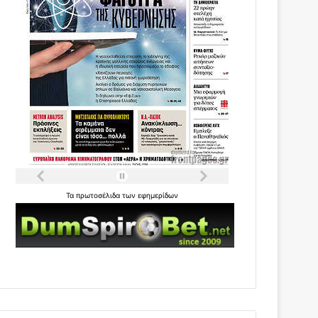
Τα
πρωτοσέλιδα
των
εφημερίδων