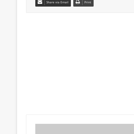
Share via Email
Print
Έ
λ