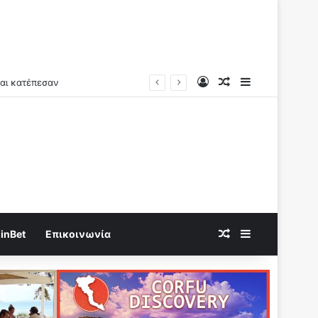
Log In
Random Article
Sidebar
Random Article
Sidebar
inBet
Επικοινωνία