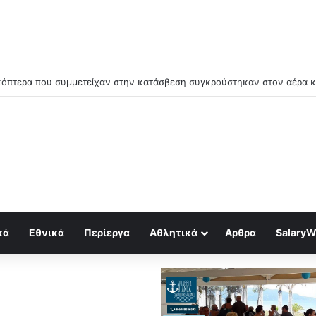
μός για κραχ τύπου 1929 και τραπεζική κατάρρευση
κά
Εθνικά
Περίεργα
Αθλητικά
Αρθρα
SalaryW