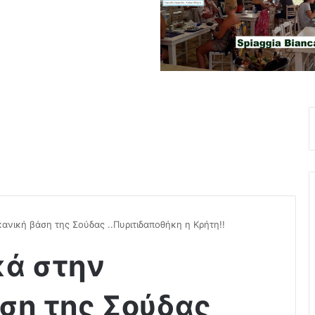
κανική βάση της Σούδας ..Πυριτιδαποθήκη η Κρήτη!!
κά στην
ση της Σούδας