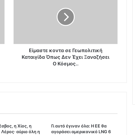
μ
α
σ
τ
ε
κ
ο
ν
Είμαστε κοντα σε Γεωπολιτική
τ
Καταιγίδα Όπως Δεν Έχει Ξαναζήσει
α
Ο Κόσμος..
σ
ε
Γ
ε
ω
π
ο
λ
ι
σβος, η Χίος, η
τ
Γι αυτό έγιναν όλα: Η ΕΕ θα
 Λέρος· αύριο όλη η
αγοράσει αμερικανικό LNG 6
ι