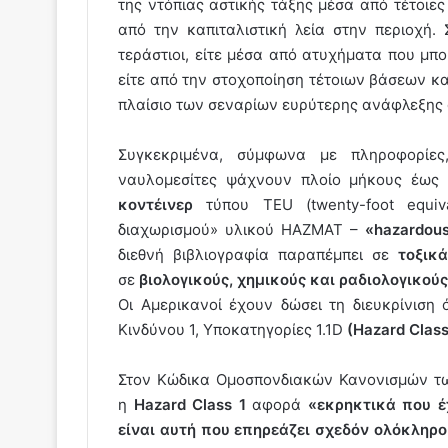
της ντόπιας αστικής τάξης μέσα από τέτοιες
από την καπιταλιστική λεία στην περιοχή. 
τεράστιοι, είτε μέσα από ατυχήματα που μπ
είτε από την στοχοποίηση τέτοιων βάσεων κα
πλαίσιο των σεναρίων ευρύτερης ανάφλεξης 
Συγκεκριμένα, σύμφωνα με πληροφορίε
ναυλομεσίτες ψάχνουν πλοίο μήκους έως 
κοντέινερ
τύπου TEU (twenty-foot equiva
διαχωρισμού» υλικού HAZMAT –
«hazardous
διεθνή βιβλιογραφία παραπέμπει σε
τοξικ
σε
βιολογικούς, χημικούς και ραδιολογικού
Οι Αμερικανοί έχουν δώσει τη διευκρίνιση 
Κινδύνου 1, Υποκατηγορίες 1.1D
(Hazard Class 
Στον Κώδικα Ομοσπονδιακών Κανονισμών των
η
Hazard Class 1
αφορά
«εκρηκτικά που έ
είναι αυτή που επηρεάζει σχεδόν ολόκληρο