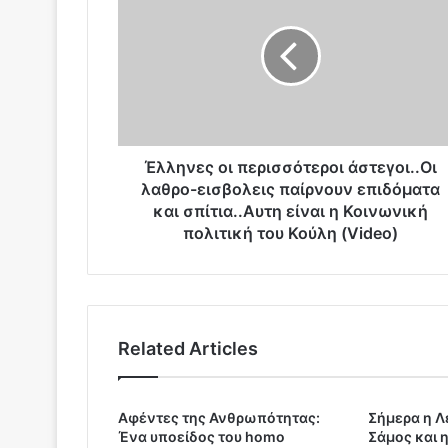
λ
η
ν
ε
ς
ο
ι
π
Έλληνες οι περισσότεροι άστεγοι..Οι
ε
λαθρο-εισβολεις παίρνουν επιδόματα
ρ
και σπίτια..Αυτη είναι η Κοινωνική
ι
πολιτική του Κούλη (Video)
σ
σ
ό
τ
ε
Related Articles
ρ
ο
ι
ά
Αφέντες της Ανθρωπότητας:
Σήμερα η Λέ
Ένα υποείδος του homo
Σάμος και η
σ