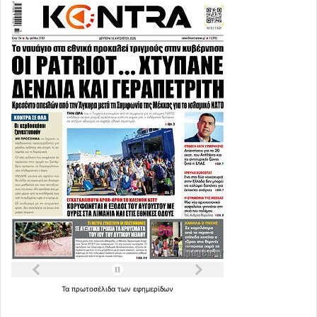
Τα
πρωτοσέλιδα
των
εφημερίδων