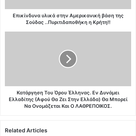
υ
ν
α
Επικίνδυνα υλικά στην Αμερικανική βάση της
υ
Σούδας ..Πυριτιδαποθήκη η Κρήτη!!
λ
ι
Κ
κ
α
ά
τ
σ
ά
τ
ρ
η
γ
ν
η
Α
σ
μ
η
ε
Τ
Κατάργηση Του Όρου Έλληνας. Εν Δυνάμει
ρ
ο
Ελλαδίτης (Αφού Θα Ζει Στην Ελλάδα) Θα Μπορεί
ι
υ
Να Ονομάζεται Και Ο ΛΑΘΡΕΠΟΙΚΟΣ.
κ
Ό
α
ρ
ν
ο
ι
Related Articles
υ
κ