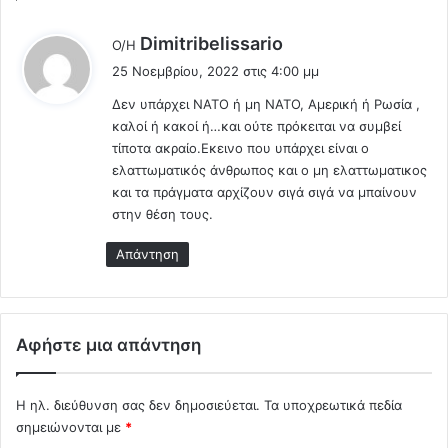
ι
ί
δ
τ
λ
Dimitribelissario
Ο/Η
α
η
έ
25 Νοεμβρίου, 2022 στις 4:00 μμ
π
ς
ε
ο
(
Δεν υπάρχει ΝΑΤΟ ή μη ΝΑΤΟ, Αμερική ή Ρωσία ,
ι
θ
Α
καλοί ή κακοί ή…και ούτε πρόκειται να συμβεί
:
ή
φ
τίποτα ακραίο.Εκεινο που υπάρχει είναι ο
κ
ο
ελαττωματικός άνθρωπος και ο μη ελαττωματικος
η
ύ
και τα πράγματα αρχίζουν σιγά σιγά να μπαίνουν
η
Θ
στην θέση τους.
Κ
α
ρ
Ζ
Απάντηση
ή
ε
τ
ι
η
Σ
!
τ
Αφήστε μια απάντηση
!
η
ν
Ε
Η ηλ. διεύθυνση σας δεν δημοσιεύεται.
Τα υποχρεωτικά πεδία
λ
σημειώνονται με
*
λ