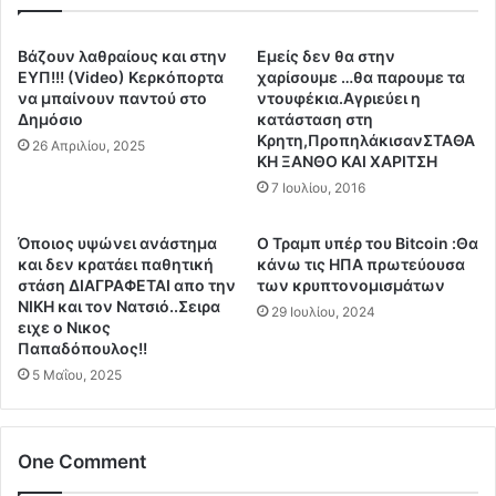
Έ
ή
λ
β
λ
Βάζουν λαθραίους και στην
Eμείς δεν θα στην
ά
η
ΕΥΠ!!! (Video) Κερκόπορτα
χαρίσουμε …θα παρουμε τα
σ
ν
να μπαίνουν παντού στο
ντουφέκια.Αγριεύει η
η
α
Δημόσιο
κατάσταση στη
τ
Κρητη,ΠροπηλάκισανΣΤΑΘΑ
ς
26 Απριλίου, 2025
ΚΗ ΞΑΝΘΟ ΚΑΙ ΧΑΡΙΤΣΗ
η
.
ς
Ε
7 Ιουλίου, 2016
Σ
ν
ο
Δ
Όποιος υψώνει ανάστημα
O Τραμπ υπέρ του Bitcoin :Θα
ύ
υ
και δεν κρατάει παθητική
κάνω τις ΗΠΑ πρωτεύουσα
δ
ν
στάση ΔΙΑΓΡΑΦΕΤΑΙ απο την
των κρυπτονομισμάτων
α
ά
ΝΙΚΗ και τον Νατσιό..Σειρα
29 Ιουλίου, 2024
ς
ειχε ο Νικος
μ
Παπαδόπουλος!!
.
ε
.
ι
5 Μαΐου, 2025
Π
Ε
υ
λ
ρ
λ
One Comment
ι
α
τ
δ