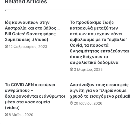
Related Articles
ο
α
ν
ς
ε
Κ
μ
ω
Ιός κουνουπιών στην
Το προσδόκιμο ζωής
β
λ
Αυστραλία και στο βάθος…
κατρακυλά μεταξύ των
ο
ο
Bill Gates! Θανατηφόρες
ατόμων που έχουν κάνει
λ
Συμπτώσεις..(Video)
εμβολιασμό με το “εμβόλιο”
-
Covid, τα ποσοστά
ι
Ο
12 Φεβρουαρίου, 2023
θνησιμότητας εκτοξεύονται
α
ι
όπως δείχνουν τα
σ
κ
ασφαλιστικά δεδομένα
μ
ο
3 Μαρτίου, 2025
ό
γ
τ
έ
ο
ν
Το COVID ΔΕΝ σκοτώνει
Ανατίναξαν τους εκσκαφείς
υ
ε
ανθρώπους –
λιγνίτη για να πληρώνουμε
!
δολοφονούνται οι άνθρωποι
χρυσό το εισαγόμενο ρεύμα!!
ι
μέσα στα νοσοκομεία
!
α
20 Ιουνίου, 2026
(video)
!
ς
Κ
8 Μαΐου, 2020
έ
α
β
τ
α
α
λ