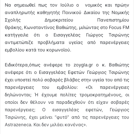
Να σημειωθεί πως τον Ιούλιο ο νομικός και πρώην
αναπληρωτής καθηγητής Ποινικού Δικαίου της Νομικής
Σχολής Δημοκριτείου Πανεπιστημίου
Θράκης, Κωνσταντίνος Βαθιώτης, μιλώντας στο Focus FM
κατήγγειλε ότι ο Εισαγγελέας Γιώργος Τσιρώνης
αντιμετώπιζε προβλήματα υγείας από παρενέργειες
εμβολίου κατά του κορωνοϊού.
Ειδικότερα,όπως ανέφερε το zoygla.gr ο κ. Βαθιώτης
ανέφερε ότι ο Εισαγγελέας Εφετών Γεώργιος Τσιρώνης
έχει υποστεί πολύ σοβαρές βλάβες στην υγεία του από τις
παρενέργειες του εμβολίου: «Οι παρενέργειες
δηλώνονται; Ή έχουμε πολίτες τρομοκρατημένους, οι
οποίοι δεν θέλουν να παραδεχθούν ότι είχαν σοβαρές
παρενέργειες; Ο εισαγγελέας εφετών, Γεώργιος
Τσιρώνης, έχει μείνει “φυτό” από τις παρενέργειες του
Astrazeneca. Και δεν μιλάει κανένας».