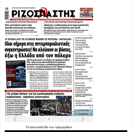
Τα
πρωτοσέλιδα
των
εφημερίδων