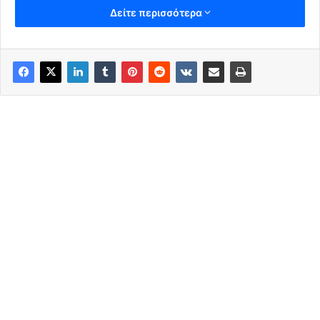
Δείτε περισσότερα
Ειναι ΚΑΡΤΕΛ κανονικό..Κυβερνώσα ΜΑΦΙΑ..
Τους φτύνουν Κι αυτοι λενε ψιχαλίζει. Μην
περιμένετε σωτηρία
apagoreuetai-group.blogspot.com