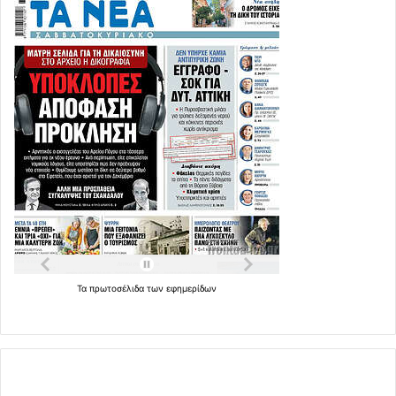
Τα
πρωτοσέλιδα
των
εφημερίδων