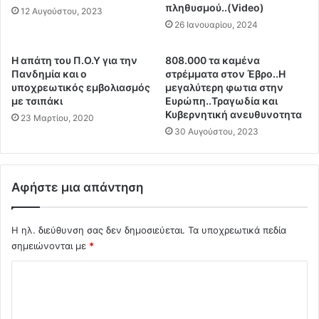
α
πληθυσμού..(Video)
ο
12 Αυγούστου, 2023
π
μ
26 Ιανουαρίου, 2024
ο
ε
λ
τ
Η απάτη του Π.Ο.Υ για την
808.000 τα καμένα
ε
ο
Πανδημία και ο
στρέμματα στον Έβρο..Η
μ
ν
υποχρεωτικός εμβολιασμός
μεγαλύτερη φωτια στην
ι
Π
με τσιπάκι
Ευρώπη..Τραγωδία και
κ
ρ
Κυβερνητική ανευθυνοτητα
23 Μαρτίου, 2020
ή
ό
30 Αυγούστου, 2023
π
ε
ρ
δ
ω
ρ
τ
Αφήστε μια απάντηση
ο
ε
τ
ύ
ο
Η ηλ. διεύθυνση σας δεν δημοσιεύεται.
Τα υποχρεωτικά πεδία
ο
υ
υ
σημειώνονται με
*
Ι
σ
ρ
Σ
α
α
ν
χ
η
ό