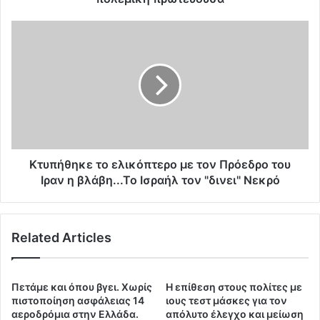
γ
κ
Κ
τ
τ
ο
υ
ν
π
D
ή
C
θ
ε
η
ί
κ
ν
ε
α
τ
Κτυπήθηκε το ελικόπτερο με τον Πρόεδρο του
ι
ο
Ιραν η βλάβη...Το Ισραήλ τον "δινει" Νεκρό
η
ε
π
λ
α
ι
Related Articles
γ
κ
κ
ό
ό
π
σ
τ
Πετάμε και όπου βγει. Χωρίς
Η επίθεση στους πολίτες με
μ
ε
πιστοποίηση ασφάλειας 14
ιους τεστ μάσκες για τον
ι
ρ
αεροδρόμια στην Ελλάδα.
απόλυτο έλεγχο και μείωση