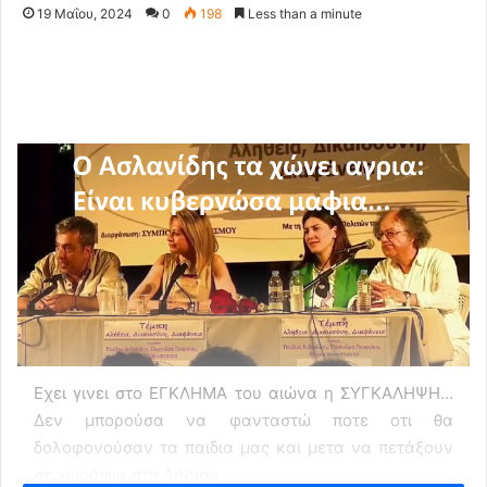
19 Μαΐου, 2024
0
198
Less than a minute
Εχει γινει στο ΕΓΚΛΗΜΑ του αιώνα η ΣΥΓΚΑΛΗΨΗ…
Δεν μπορούσα να φανταστώ ποτε οτι θα
δολοφονούσαν τα παιδια μας και μετα να πετάξουν
σε χωράφια στη Λάρισα..