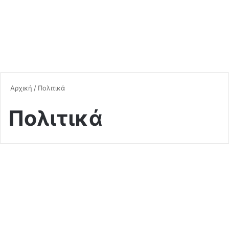
Αρχική
/
Πολιτικά
Πολιτικά
Συνεστήθη νέος συμμαχικός
πατριωτικός σχηματισμός…
(Video)