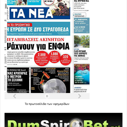
Τα
πρωτοσέλιδα
των
εφημερίδων