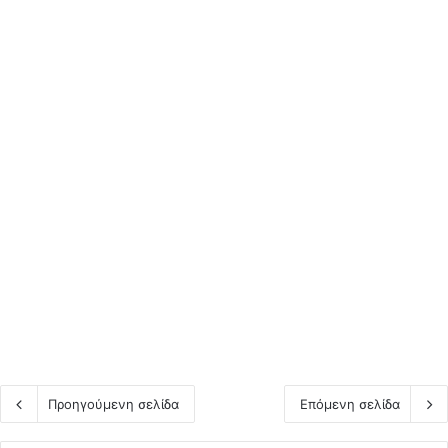
προειδοποιητικές βολές!
Τουρκικό αλιευτικό
επιχείρησε να εμβολίσει
σκάφος του Λιμενικού
20 Νοεμβρίου, 2025
0
30
Προηγούμενη σελίδα
Επόμενη σελίδα