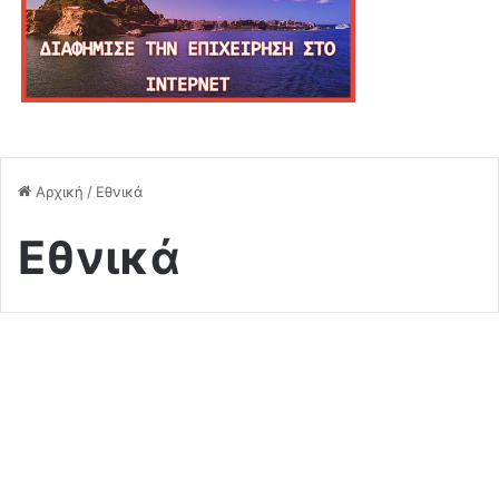
Αρχική
/
Εθνικά
Εθνικά
«Φωτιά» στο Αιγαίο: Οργή
της Άγκυρας για τους Patriot
στην Κάρπαθο – Επίκληση σε