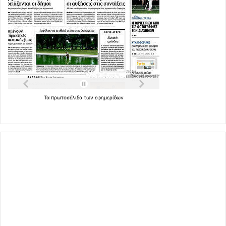
Τα
πρωτοσέλιδα
των
εφημερίδων