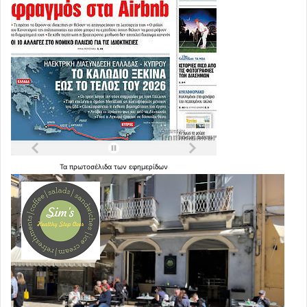
Τα
πρωτοσέλιδα
των
εφημερίδων