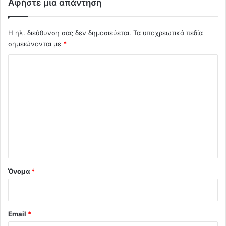
Αφήστε μια απάντηση
ν
ω
μ
Η ηλ. διεύθυνση σας δεν δημοσιεύεται.
Τα υποχρεωτικά πεδία
έ
σημειώνονται με
*
ν
α
Σ
Έ
θ
χ
ν
ό
η
λ
ι
ο
*
Όνομα
*
Email
*