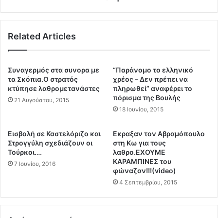
λ
ν
ο
ο
ύ
τ
Related Articles
…
η
ς
ο
μ
Συναγερμός στα συνορα με
“Παράνομο το ελληνικό
ι
τα Σκόπια.Ο στρατός
χρέος – Δεν πρέπει να
λ
κτύπησε λαθρομετανάστες
πληρωθεί” αναφέρει το
πόρισμα της Βουλής
ί
21 Αυγούστου, 2015
α
18 Ιουνίου, 2015
ς
T
Εισβολή σε Καστελόριζο και
Εκραξαν τον Αβραμόπουλο
r
Στρογγύλη σχεδιάζουν οι
στη Κω για τους
u
Τούρκοι….
λαθρο.ΕΧΟΥΜΕ
m
ΚΑΡΑΜΠΙΝΕΣ του
7 Ιουνίου, 2016
p
φώναζαν!!!(video)
σ
4 Σεπτεμβρίου, 2015
τ
α
Η