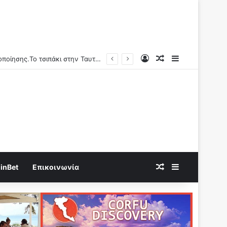
Log In
Random Article
Sidebar
Παρενέργεια εμβολίων κατά Covid-19: «1,25 δις γυναίκες θα τεκνοποιήσουν ένα είδος ανθρώπου που δεν έχει υπάρξει μέχρι στιγμής»
Random Article
Sidebar
inBet
Επικοινωνία