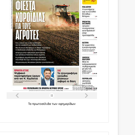
Τα
πρωτοσέλιδα
των
εφημερίδων