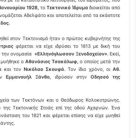
 Ιανουαρίου 1928,
το
Τεκτονικό Ίδρυμα
διοικείται από
ονομάζεται Αδελφάτο και αποτελείται από τα εκάστοτε
δος.
ηθεί στον Τεκτονισμό ήταν ο πρώτος κυβερνήτης της
στριας
φέρεται να είχε ιδρύσει το 1813 με δική του
με την ονομασία
«Ελληνόγλωσσον Ξενοδοχείον»
. Εκεί,
 μυήθηκε ο
Αθανάσιος Τσακάλωφ,
ο οποίος μετά την
τά και τον
Νικόλαο Σκουφά
. Τον ίδιο χρόνο, οι
Αθ.
τον
Εμμανουήλ Ξάνθο,
ιδρύσαν στην
Οδησσό της
ρχεία των Τεκτόνων και ο Θεόδωρος Κολοκοτρώνης.
 της Τεκτονικής Στοάς επί της οδού Αχαρνών. Ένα
άσταση του 1821 και φέρεται επίσης να είχε μυηθεί
λάντης.