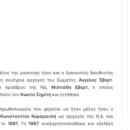
λος της μασονίας ήταν και ο ξακουστός διευθυντής
τη συνέχεια αρχηγός του Σώματος
, Άγγελος Έβερτ
.
ιτα προέδρου της ΝΔ,
Μιλτιάδη Εβερτ,
ο οποίος
ίπαλο τον
Κώστα Σημίτη
και ηττήθηκε
ρωθυπουργός που φέρεται να ήταν μέλος ήταν ο
ν
Κωνσταντίνο Καραμανλή
ως αρχηγός της Ν.Δ. και
ς το
1981.
Το
1987
ανεξαρτητοποιήθηκε και εξελέγη