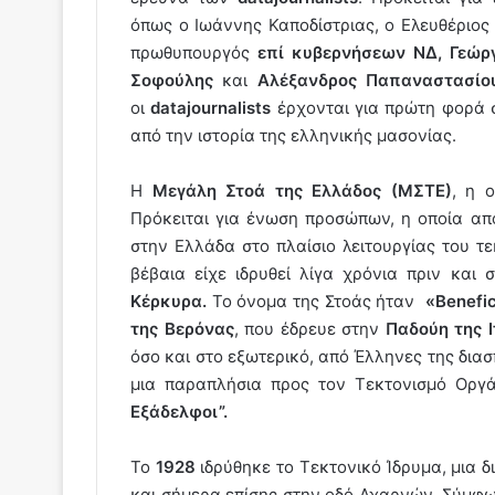
όπως ο Ιωάννης Καποδίστριας, ο Ελευθέριος Β
πρωθυπουργός
επί κυβερνήσεων ΝΔ, Γεώρ
Σοφούλης
και
Αλέξανδρος Παπαναστασίο
οι
datajournalists
έρχονται για πρώτη φορά 
από την ιστορία της ελληνικής μασονίας.
Η
Μεγάλη Στοά της Ελλάδος (ΜΣΤΕ)
, η 
Πρόκειται για ένωση προσώπων, η οποία απ
στην Ελλάδα στο πλαίσιο λειτουργίας του τ
βέβαια είχε ιδρυθεί λίγα χρόνια πριν και 
Κέρκυρα.
Το όνομα της Στοάς ήταν
«Benefi
της Βερόνας
, που έδρευε στην
Παδούη της Ι
όσο και στο εξωτερικό, από Έλληνες της δια
μια παραπλήσια προς τον Τεκτονισμό Οργά
Εξάδελφοι”.
Το
1928
ιδρύθηκε το Τεκτονικό Ίδρυμα, μια δ
και σήμερα επίσης στην οδό Αχαρνών. Σύμφων