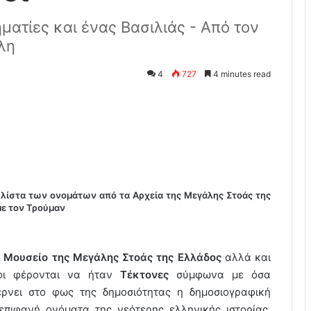
ηματίες και ένας Βασιλιάς - Από τον
λη
4
727
4 minutes read
λίστα των ονομάτων από τα Αρχεία της Μεγάλης Στοάς της
με τον Τρούμαν
ο
Μουσείο της Μεγάλης Στοάς της Ελλάδος
αλλά και
οι φέρονται να ήταν
Τέκτονες
σύμφωνα με όσα
έρνει στο φως της δημοσιότητας η δημοσιογραφική
 επιφανή ονόματα της νεότερης ελληνικής ιστορίας,