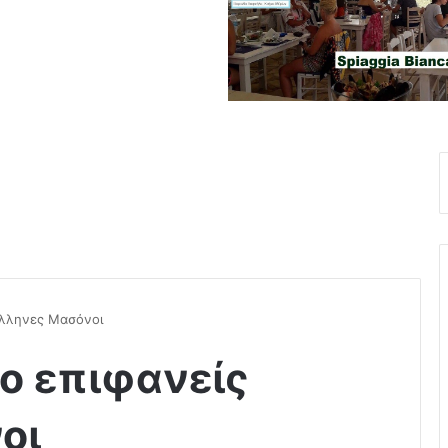
 Έλληνες Μασόνοι
πιο επιφανείς
οι