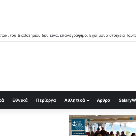
κά
Εθνικά
Περίεργα
Αθλητικά
Αρθρα
SalaryW