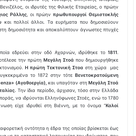
ενιζέλος, οι ιδρυτές της Φιλικής Εταιρείας, ο πρώην
γιος Ράλλης
, οι πρώην
πρωθυπουργοί Θεμιστοκλής
υ
και πολλοί άλλοι. Τα ευρήματα που δημοσιεύουν
στη δημοσιότητα και αποκαλύπτουν άγνωστες πτυχές
οποία εδρεύει στην οδό Αχαρνών, ιδρύθηκε το
1811
.
οτέλεσε την πρώτη
Μεγάλη Στοά
που δημιουργήθηκε
εκτονισμού.
Η πρώτη Τεκτονική Στοα
στη χώρα μας
συγκεκριμένα το 1872 στην τότε
Βενετοκρατούμενη
cenza» (Αγαθοεργία),
και υπαγόταν στη
Μεγάλη Στοά
ταλίας.
Την ίδια περίοδο, άρχισαν, τόσο στην Ελλάδα
σποράς, να ιδρύονται Ελληνόφωνες Στοές, ενώ το 1780
νωση είχε ιδρυθεί στη Βιέννη, με το όνομα “
Καλοί
ιαφορετική οντότητα η έδρα της οποίας βρίσκεται έως
α με το καταστατικό λειτουργίας του ιδρύματος, που