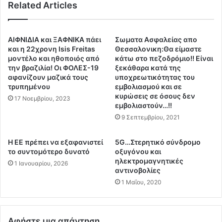
ρ
Related Articles
ι
ώ
σ
ν
τ
π
ι
ΑΙΦΝΙΔΙΑ και ΞΑΦΝΙΚΑ πάει
Σωματα Ασφαλείας απο
ρ
κ
και η 22χρονη Isis Freitas
Θεσσαλονικη:Θα είμαστε
έ
ή
μοντέλο και ηθοποιός από
κάτω στο πεζοδρόμιο!! Είναι
π
κ
την βραζιλία! Οι ΦΟΛΕΣ-19
ξεκάθαρα κατά της
ε
αφανίζουν μαζικά τους
υποχρεωτικότητας του
ρ
τρυπημένου
εμβολιασμού και σε
ι
ί
κυρώσεις σε όσους δεν
ν
σ
17 Νοεμβρίου, 2023
εμβολιαστούν…!!
α
η
9 Σεπτεμβρίου, 2021
δ
τ
η
ε
λ
χ
Η ΕΕ πρέπει να εξαφανιστεί
5G…Στερητικό σύνδρομο
ω
ν
το συντομότερο δυνατό
οξυγόνου και
θ
ηλεκτρομαγνητικές
η
1 Ιανουαρίου, 2026
ο
αντινοβολίες
τ
ύ
ή
1 Μαΐου, 2020
ν
έ
τ
λ
α
λ
Αφήστε μια απάντηση
α