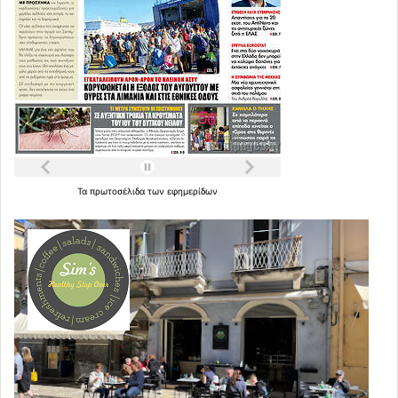
Τα
πρωτοσέλιδα
των
εφημερίδων