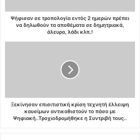
σ
ε
τ
Ψήφισαν σε τροπολογία εντός 2 ημερών πρέπει
ρ
να δηλωθούν τα αποθέματα σε δημητριακά,
ο
άλευρα, λάδι κλπ.!
π
ο
Ξ
λ
ε
ο
κ
γ
ί
ί
ν
α
η
ε
σ
ν
α
τ
ν
ό
ε
Ξεκίνησαν επισιτιστική κρίση τεχνητή έλλειψη
ς
π
καυσίμων αντικαθιστούν το πάσο με
2
ι
Ψηφιακή..Τροχιοδρομήθηκε η Συντριβή τους..
η
σ
μ
ι
ε
τ