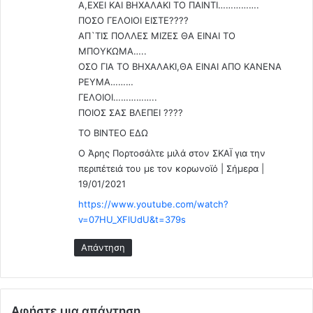
Α,ΕΧΕΙ ΚΑΙ ΒΗΧΑΛΑΚΙ ΤΟ ΠΑΙΝΤΙ…………….
φ
ν
ΠΟΣΟ ΓΕΛΟΙΟΙ ΕΙΣΤΕ????
ο
ε
ρ
ΑΠ`ΤΙΣ ΠΟΛΛΕΣ ΜΙΖΕΣ ΘΑ ΕΙΝΑΙ ΤΟ
ι
έ
ΜΠΟΥΚΩΜΑ…..
α
ς
ΟΣΟ ΓΙΑ ΤΟ ΒΗΧΑΛΑΚΙ,ΘΑ ΕΙΝΑΙ ΑΠΟ ΚΑΝΕΝΑ
π
χ
ό
ΡΕΥΜΑ………
α
κ
ΓΕΛΟΙΟΙ……………..
μ
α
ΠΟΙΟΣ ΣΑΣ ΒΛΕΠΕΙ ????
η
ρ
ΤΟ ΒΙΝΤΕΟ ΕΔΩ
λ
δ
ό
O Άρης Πορτοσάλτε μιλά στον ΣΚΑΪ για την
ι
τ
περιπέτειά του με τον κορωνοϊό | Σήμερα |
ο
ε
19/01/2021
α
ρ
ν
https://www.youtube.com/watch?
α
α
v=07HU_XFlUdU&t=379s
ε
π
π
ν
Απάντηση
ί
ε
π
υ
ε
σ
δ
τ
Αφήστε μια απάντηση