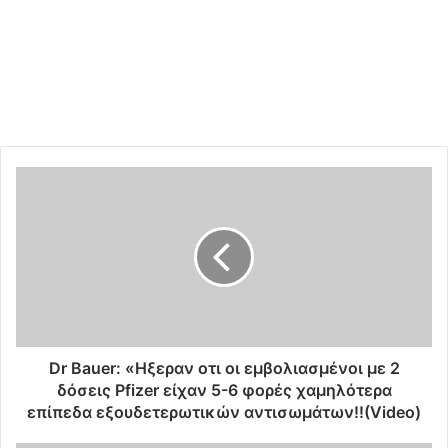
D
r
B
a
u
e
r
:
«
H
Dr Bauer: «Hξεραν οτι οι εμβολιασμένοι με 2
ξ
δόσεις Pfizer είχαν 5-6 φορές χαμηλότερα
ε
επίπεδα εξουδετερωτικών αντισωμάτων!!(Video)
ρ