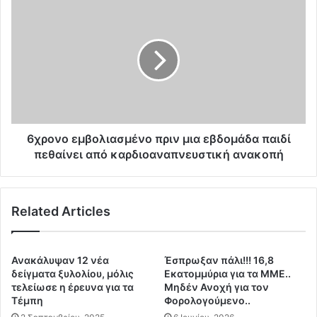
α
6
ν
χ
ο
ρ
τ
ο
ι
ν
ο
ο
ι
ε
ε
μ
μ
β
β
ο
6χρονο εμβολιασμένο πριν μια εβδομάδα παιδί
ο
λ
πεθαίνει από καρδιοαναπνευστική ανακοπή
λ
ι
ι
α
α
σ
σ
Related Articles
μ
μ
έ
έ
ν
ν
ο
Ανακάλυψαν 12 νέα
Έσπρωξαν πάλι!!! 16,8
ο
π
δείγματα ξυλολίου, μόλις
Εκατομμύρια για τα ΜΜΕ..
ι
ρ
τελείωσε η έρευνα για τα
Μηδέν Ανοχή για τον
μ
Τέμπη
Φορολογούμενο..
ι
ε
ν