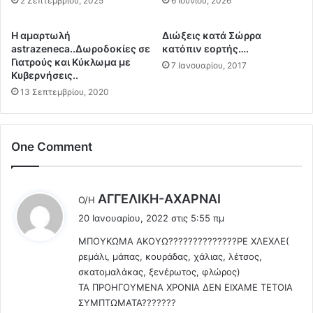
2 Σεπτεμβρίου, 2025
6 Ιουνίου, 2026
2
μ
δ
ι
Η αμαρτωλή
Διώξεις κατά Σώρρα
ό
α
astrazeneca..Δωροδοκίες σε
κατόπιν εορτής….
σ
ε
Γιατρούς και Κύκλωμα με
7 Ιανουαρίου, 2017
ε
β
Κυβερνήσεις..
ι
δ
13 Σεπτεμβρίου, 2020
ς
ο
P
μ
f
ά
i
δ
One Comment
z
α
e
π
r
α
λ
ΑΓΓEΛΙΚΗ-ΑΧΑΡΝΑΙ
Ο/Η
ε
ι
έ
ί
20 Ιανουαρίου, 2022 στις 5:55 πμ
δ
ε
χ
ί
ΜΠΟΥΚΩΜΑ ΑΚΟΥΩ??????????????ΡΕ ΧΛΕΧΛΕ(
ι
α
π
ρεμάλι, μάπας, κουράδας, χάλιας, λέτσος,
:
ν
ε
σκατομαλάκας, ξενέρωτος, φλώρος)
5
θ
ΤΑ ΠΡΟΗΓΟΥΜΕΝΑ ΧΡΟΝΙΑ ΔΕΝ ΕΙΧΑΜΕ ΤΕΤΟΙΑ
-
α
ΣΥΜΠΤΩΜΑΤΑ???????
6
ί