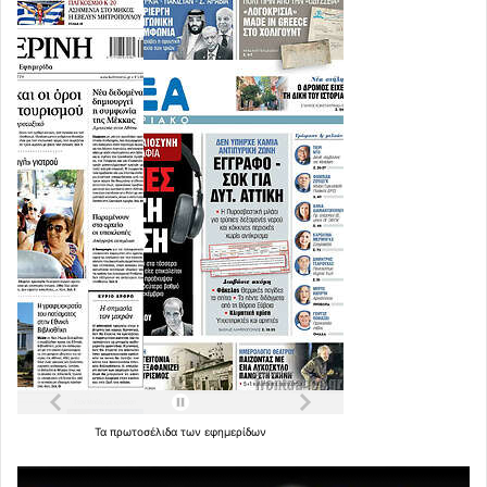
Τα
πρωτοσέλιδα
των
εφημερίδων