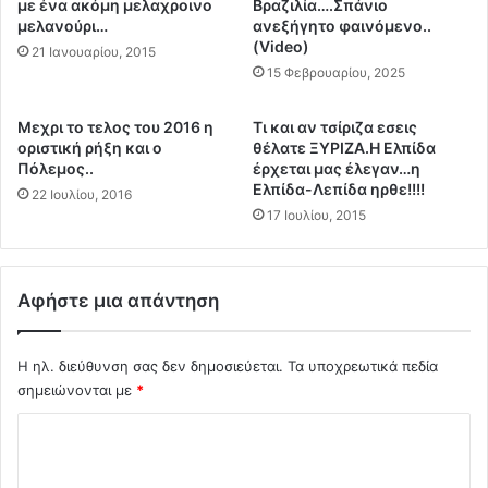
ι
με ένα ακόμη μελαχροινο
Βραζιλία….Σπάνιο
Τ
μ
μελανούρι…
ανεξήγητο φαινόμενο..
Ο
(Video)
ά
21 Ιανουαρίου, 2015
γ
ζ
15 Φεβρουαρίου, 2025
ι
ε
α
ι
Mεχρι το τελος του 2016 η
Tι και αν τσίριζα εσεις
τ
τ
οριστική ρήξη και ο
θέλατε ΞΥΡΙΖΑ.Η Ελπίδα
η
ο
Πόλεμος..
έρχεται μας έλεγαν…η
Σ
Ν
Ελπίδα-Λεπίδα ηρθε!!!!
22 Ιουλίου, 2016
υ
Α
17 Ιουλίου, 2015
ρ
Τ
ί
Ο
α
γ
.
ι
Αφήστε μια απάντηση
Σ
α
τ
α
ε
Η ηλ. διεύθυνση σας δεν δημοσιεύεται.
Τα υποχρεωτικά πεδία
ν
ί
τ
σημειώνονται με
*
λ
ι
Σ
τ
π
ε
ε
χ
τ
ρ