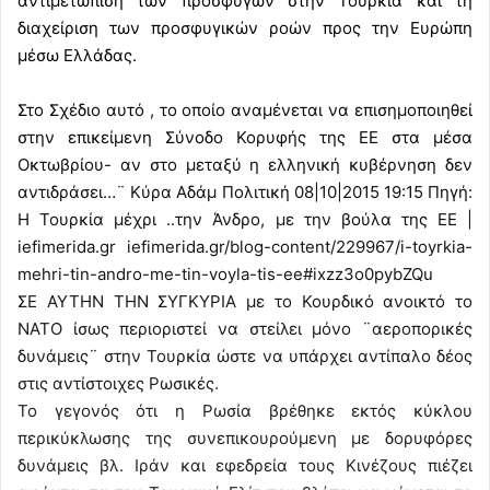
αντιμετώπιση των προσφύγων στην Τουρκία και τη
διαχείριση των προσφυγικών ροών προς την Ευρώπη
μέσω Ελλάδας.
Στο Σχέδιο αυτό , το οποίο αναμένεται να επισημοποιηθεί
στην επικείμενη Σύνοδο Κορυφής της ΕΕ στα μέσα
Οκτωβρίου- αν στο μεταξύ η ελληνική κυβέρνηση δεν
αντιδράσει…¨ Κύρα Αδάμ Πολιτική 08|10|2015 19:15 Πηγή:
Η Τουρκία μέχρι ..την Άνδρο, με την βούλα της ΕΕ |
iefimerida.gr iefimerida.gr/blog-content/229967/i-toyrkia-
mehri-tin-andro-me-tin-voyla-tis-ee#ixzz3o0pybZQu
ΣΕ ΑΥΤΗΝ ΤΗΝ ΣΥΓΚΥΡΙΑ με το Κουρδικό ανοικτό το
ΝΑΤΟ ίσως περιοριστεί να στείλει μόνο ¨αεροπορικές
δυνάμεις¨ στην Τουρκία ώστε να υπάρχει αντίπαλο δέος
στις αντίστοιχες Ρωσικές.
Το γεγονός ότι η Ρωσία βρέθηκε εκτός κύκλου
περικύκλωσης της συνεπικουρούμενη με δορυφόρες
δυνάμεις βλ. Ιράν και εφεδρεία τους Κινέζους πιέζει