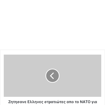
Ζ
η
τ
η
σ
α
ν
ε
Ε
λ
Ζητησανε Ελληνες στρατιώτες απο το ΝΑΤΟ για