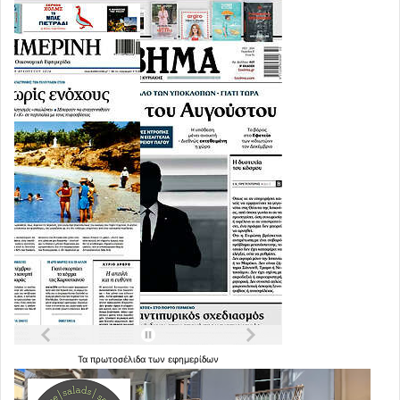
Τα
πρωτοσέλιδα
των
εφημερίδων