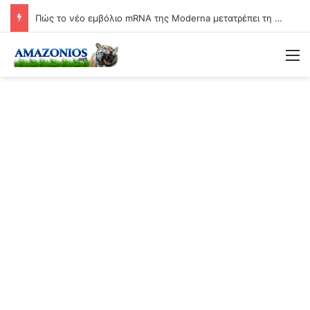
Πώς το νέο εμβόλιο mRNA της Moderna μετατρέπει τη γιαγιά σε βιολογικό όπλο
Μ