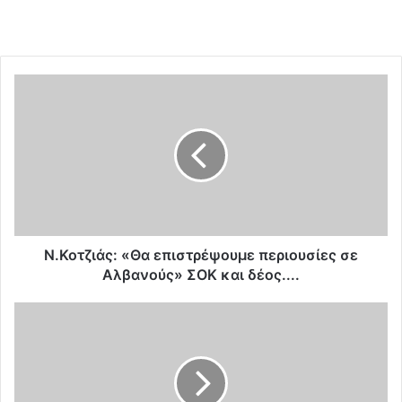
Ν
.
Κ
ο
τ
ζ
ι
ά
ς
:
Ν.Κοτζιάς: «Θα επιστρέψουμε περιουσίες σε
«
Αλβανούς» ΣΟΚ και δέος....
Θ
α
H
ε
κ
π
α
ι
τ
σ
ά