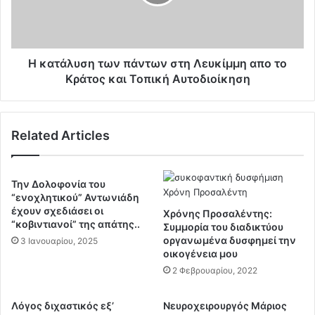
τ
λ
ρ
υ
έ
σ
ψ
η
ο
τ
H κατάλυση των πάντων στη Λευκίμμη απο το
υ
ω
Κράτος και Τοπική Αυτοδιοίκηση
μ
ν
ε
π
π
ά
Related Articles
ε
ν
ρ
τ
ι
ω
ο
ν
Την Δολοφονία του
υ
σ
“ενοχλητικού” Αντωνιάδη
σ
τ
έχουν σχεδιάσει οι
Χρόνης Προσαλέντης:
ί
“κοβιντιανοί” της απάτης..
η
Συμμορία του διαδικτύου
ε
Λ
οργανωμένα δυσφημεί την
3 Ιανουαρίου, 2025
ς
οικογένεια μου
ε
σ
υ
2 Φεβρουαρίου, 2022
ε
κ
Α
ί
Λόγος διχαστικός εξ’
Νευροχειρουργός Μάριος
λ
μ