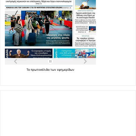
Τα
πρωτοσέλιδα
των
εφημερίδων