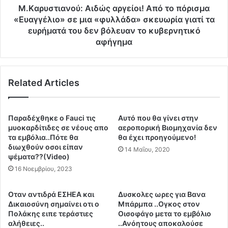
»
α
M.Kαρυστιανού: Αιδώς αργείοι! Από το πόρισμα
ή
ν
«Ευαγγέλιο» σε μια «φυλλάδα» σκευωρία γιατί τα
ρ
ο
ευρήματά του δεν βόλευαν το κυβερνητικό
θ
ύ
αφήγημα
ε
:
κ
Α
α
ι
ι
Related Articles
δ
σ
ώ
τ
ς
η
α
Παραδέχθηκε ο Fauci τις
Αυτό που θα γίνει στην
ν
ρ
μυοκαρδίτιδες σε νέους απο
αεροπορική Βιομηχανία δεν
Ε
γ
τα εμβόλια..Πότε θα
θα έχει προηγούμενο!
λ
ε
διωχθούν οσοι είπαν
14 Μαΐου, 2020
λ
ψέματα??(Video)
ί
ά
ο
16 Νοεμβρίου, 2023
δ
ι
α
!
Οταν αντιδρά ΕΣΗΕΑ και
Δυσκολες ωρες για Βανα
:
Α
Δικαιοσύνη σημαίνει οτι ο
Μπάρμπα ..Ογκος στον
Τ
π
Πολάκης ειπε τεράστιες
Οισοφάγο μετα το εμβόλιο
α
ό
αλήθειες..
..Ανόητους αποκαλούσε