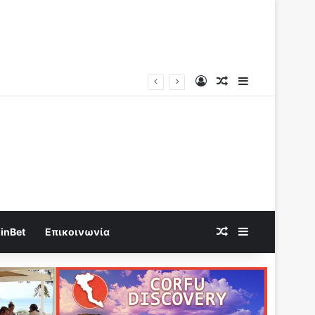
Log In
Random Article
Sidebar
Random Article
Sidebar
inBet
Επικοινωνία