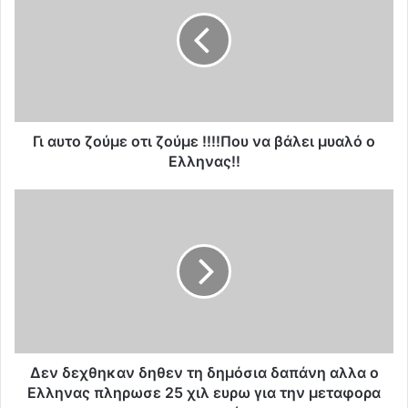
α
υ
τ
ο
ζ
ο
ύ
μ
Γι αυτο ζούμε οτι ζούμε !!!!Που να βάλει μυαλό ο
ε
Ελληνας!!
ο
τ
Δ
ι
ε
ζ
ν
ο
δ
ύ
ε
μ
χ
ε
θ
!
η
!
κ
!
α
Δεν δεχθηκαν δηθεν τη δημόσια δαπάνη αλλα ο
!
ν
Ελληνας πληρωσε 25 χιλ ευρω για την μεταφορα
Π