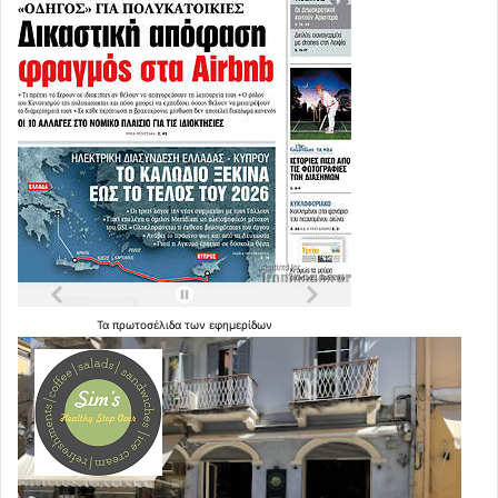
Τα
πρωτοσέλιδα
των
εφημερίδων