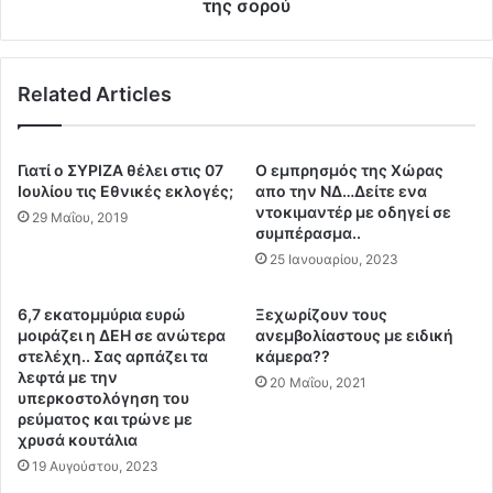
δ
της σορού
ο
η
υ
θ
ν
ε
α
Related Articles
ν
β
τ
ά
η
λ
δ
Γιατί ο ΣΥΡΙΖΑ θέλει στις 07
Ο εμπρησμός της Χώρας
ε
η
Ιουλίου τις Εθνικές εκλογές;
απο την ΝΔ…Δείτε ενα
ι
μ
ντοκιμαντέρ με οδηγεί σε
29 Μαΐου, 2019
μ
ό
συμπέρασμα..
υ
σ
25 Ιανουαρίου, 2023
α
ι
λ
α
6,7 εκατομμύρια ευρώ
Ξεχωρίζουν τους
ό
δ
μοιράζει η ΔΕΗ σε ανώτερα
ανεμβολίαστους με ειδική
ο
α
στελέχη.. Σας αρπάζει τα
κάμερα??
Ε
π
λεφτά με την
20 Μαΐου, 2021
λ
ά
υπερκοστολόγηση του
λ
ν
ρεύματος και τρώνε με
η
χρυσά κουτάλια
η
ν
α
19 Αυγούστου, 2023
α
λ