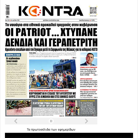
Τα
πρωτοσέλιδα
των
εφημερίδων