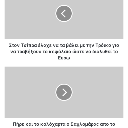
ο
ν
Τ
σ
ί
π
ρ
α
Στον Τσίπρα έλαχε να τα βάλει με την Τρόικα για
έ
να τραβήξουν το κεφάλαιο ώστε να διαλυθεί το
λ
Ευρω
α
χ
Π
ε
ή
ν
ρ
α
ε
τ
κ
α
α
β
ι
ά
τ
λ
α
ε
κ
Πήρε και τα κολόχαρτα ο Σαχλαμάρας απο το