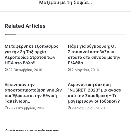
ι
ο
Μαξίμου με τη Σοφία...
μ
λ
ε
ό
τ
χ
η
Related Articles
α
ν
ρ
Τ
τ
ρ
α
Μεταφέρθηκε εξοπλισμός
Πάμε για σύγκρουση; Οι
ό
ο
για την 3η Ταξιαρχία
Σκοπιανοί κατεβάζουν
ι
Σ
Αεροπορίας Στρατού των
στρατό στα σύνορα με την
κ
ΗΠΑ στο Βόλο!!!
Ελλάδα
α
α
χ
27 Οκτωβρίου, 2019
2 Μαρτίου, 2016
γ
λ
ι
α
Ξεκινησαν την
Aεροναυτική άσκηση
α
μ
αποστρατικοποίηση νησιών
“NUSRET-2023” μια ανάσα
ν
ά
και Έβρου..και την Εθνική
από την Σαμοθράκη – Τι
α
ρ
Ταπείνωση..
μαγειρεύουν oι Τούρκοι??
τ
α
28 Σεπτεμβρίου, 2020
29 Νοεμβρίου, 2023
ρ
ς
α
α
β
π
ή
ο
Αφήστε μια απάντηση