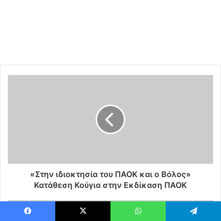
«
Σ
τ
η
ν
ι
δ
ι
ο
κ
«Στην ιδιοκτησία του ΠΑΟΚ και ο Βόλος»
τ
Κατάθεση Κούγια στην Εκδίκαση ΠΑΟΚ
η
σ
Ε
ί
π