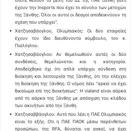
όποτε θέλουν τα μέλη του ΔΣ της ΠΑΕ Ξάνθη γιατί
έχουν την Insports που έχει το σύνολο των μετοχών
της Ξάνθης. Όλοι οι αυτοί οι δεσμοί αποδεικνύουν τη
σχέση που υπάρχει”.
Χατζησαβάογλου, Ολυμπιακός: Οι δύο εταιρείες
έχουν τον ίδιο διευθύνοντα σύμβουλο, τον κ.
Πιαλόγλου.
Χατζησαβάογλου: Αν θεμελιωθούν αυτές οι δύο
συνδέσεις, θεμελιώνεται και η κατηγορία.
Αποδείχθηκε όχι ότι απλά υπάρχει σύνδεση στη
διοίκηση και λειτουργία της Ξάνθης, ότι την ελέγχει
τη διοίκηση της Ξάνθης. Ο νόμος λέει “αρκεί να έχει
δικαίωμα επί της διοικήσεως”. Η vialand είναι σάρκα
από τη σάρκα της Ξάνθης με απόσχιση του κλάδου
των ακινήτων από την Ξάνθη.
Χατζησαββάογλου: Αυτό που λέει η ΠΑΕ Ολυμπιακός
είναι το εξής. Oτι η ΠΑΕ ΠΑΟΚ μέσω παρένθετων
προσώπων, της RFA, δύναται να ασκεί, να έχει