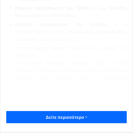
Νομικοί εκπρόσωποι του ΠΑΟΚ:
οι κ.κ. Μπίρδας,
Μαυρομάτης και Μπαλτάκος
Νομικοί εκπρόσωποι της Ξάνθης:
η κ.
Παπαδοπούλου, οι κ.κ. Δασκαλάκης, Χριστοδούλου,
Δετσαρίδης και ο κ. Στράτος.
Η πρωτοδίκης, Μαρία Τσαγκιά, θα ανέλαβε την
εκδίκαση.
Η εκδίκαση διήρκεσε τέσσερις ώρες. και ένα
τέταρτο.Η υπόθεση συζητήθηκε και οι εμπλεκόμενες
πλευρές πήραν προθεσμία μέχρι το μεσημέρι της
Παρασκευής 28/02/20 για να παραδώσουν
υπομνήματα.
Δείτε περισσότερα