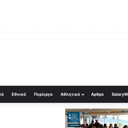
μός για κραχ τύπου 1929 και τραπεζική κατάρρευση
κά
Εθνικά
Περίεργα
Αθλητικά
Αρθρα
SalaryW