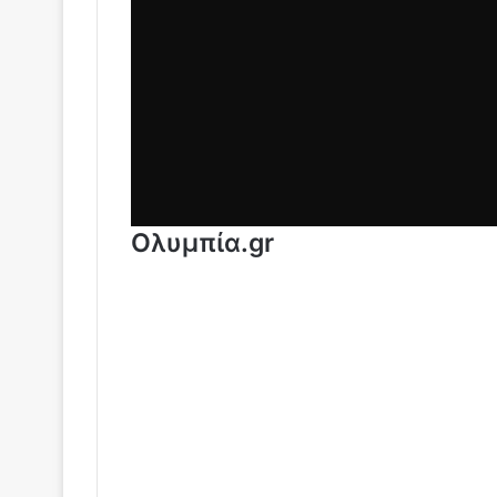
Ολυμπία.gr