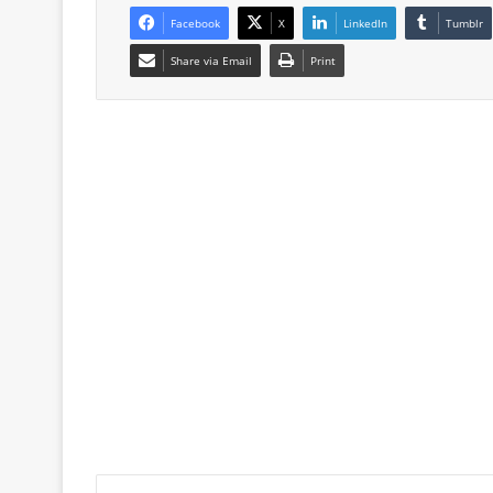
Facebook
X
LinkedIn
Tumblr
Share via Email
Print