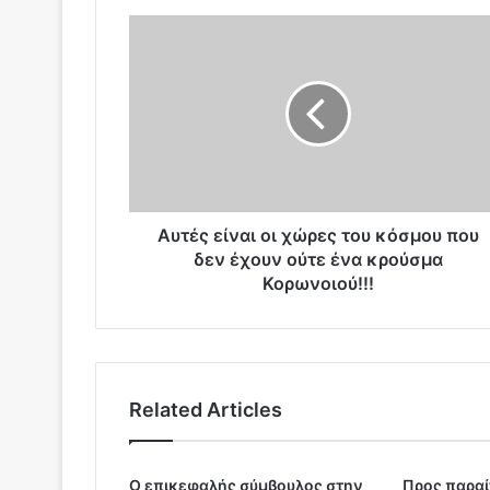
Α
υ
τ
έ
ς
ε
ί
ν
α
ι
Αυτές είναι οι χώρες του κόσμου που
ο
δεν έχουν ούτε ένα κρούσμα
ι
Koρωνοιού!!!
χ
ώ
ρ
ε
ς
Related Articles
τ
ο
υ
Ο επικεφαλής σύμβουλος στην
Προς παρα
κ