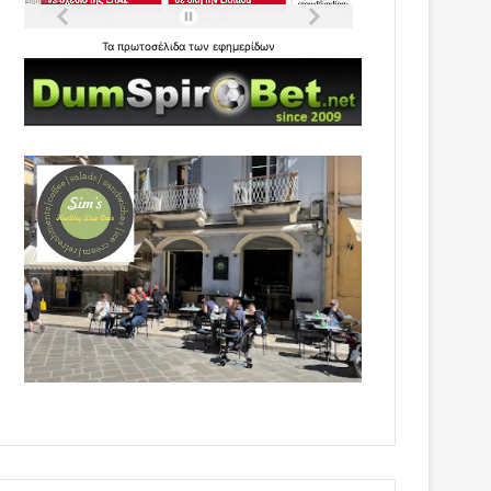
Τα
πρωτοσέλιδα
των
εφημερίδων