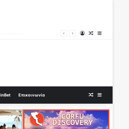
Log In
Random Article
Sidebar
Random Article
Sidebar
inBet
Επικοινωνία