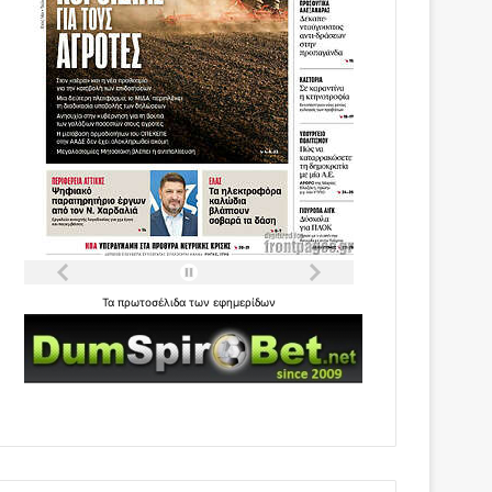
Τα
πρωτοσέλιδα
των
εφημερίδων