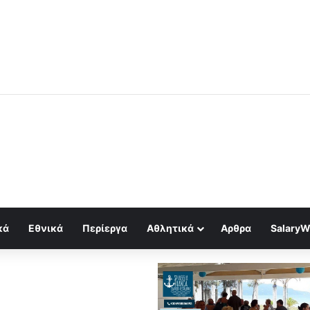
μός για κραχ τύπου 1929 και τραπεζική κατάρρευση
κά
Εθνικά
Περίεργα
Αθλητικά
Αρθρα
SalaryW