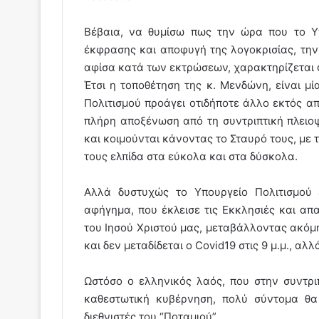
Βέβαια, να θυμίσω πως την ώρα που το Υπ
έκφρασης και αποφυγή της λογοκρισίας, την 
αφίσα κατά των εκτρώσεων, χαρακτηρίζεται 
Έτσι η τοποθέτηση της κ. Μενδώνη, είναι μ
Πολιτισμού προάγει οτιδήποτε άλλο εκτός απ
πλήρη αποξένωση από τη συντριπτική πλει
και κοιμούνται κάνοντας το Σταυρό τους, με 
τους ελπίδα στα εύκολα και στα δύσκολα.
Αλλά δυστυχώς το Υπουργείο Πολιτισμού ε
αφήγημα, που έκλεισε τις Εκκλησιές και α
του Ιησού Χριστού μας, μεταβάλλοντας ακόμη κ
και δεν μεταδίδεται ο Covid19 στις 9 μ.μ., αλλά
Ωστόσο ο ελληνικός λαός, που στην συντρι
καθεστωτική κυβέρνηση, πολύ σύντομα θα
διεθνιστές του “Ποταμιού”.