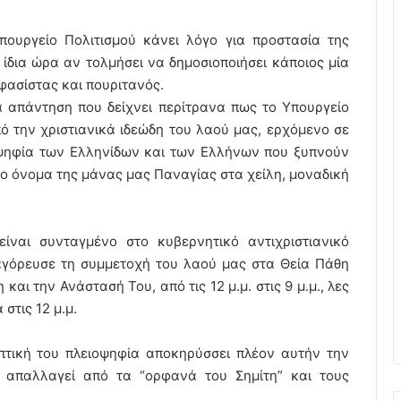
ουργείο Πολιτισμού κάνει λόγο για προστασία της
ίδια ώρα αν τολμήσει να δημοσιοποιήσει κάποιος μία
φασίστας και πουριτανός.
ία απάντηση που δείχνει περίτρανα πως το Υπουργείο
ό την χριστιανικά ιδεώδη του λαού μας, ερχόμενο σε
οψηφία των Ελληνίδων και των Ελλήνων που ξυπνούν
το όνομα της μάνας μας Παναγίας στα χείλη, μοναδική
ίναι συνταγμένο στο κυβερνητικό αντιχριστιανικό
παγόρευσε τη συμμετοχή του λαού μας στα Θεία Πάθη
αι την Ανάστασή Του, από τις 12 μ.μ. στις 9 μ.μ., λες
 στις 12 μ.μ.
πτική του πλειοψηφία αποκηρύσσει πλέον αυτήν την
 απαλλαγεί από τα “ορφανά του Σημίτη” και τους