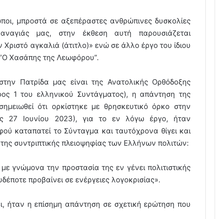
ποι, μπροστά σε αξεπέραστες ανθρώπινες δυσκολίες
αναγιάς μας, στην έκθεση αυτή παρουσιάζεται
Χριστό αγκαλιά (άτιτλο)» ενώ σε άλλο έργο του ίδιου
 “O Χασάπης της Λεωφόρου”.
στην Πατρίδα μας είναι της Ανατολικής Ορθόδοξης
ος 1 του ελληνικού Συντάγματος), η απάντηση της
ημειωθεί ότι ορκίστηκε με θρησκευτικό όρκο στην
ς 27 Ιουνίου 2023), για το εν λόγω έργο, ήταν
φού καταπατεί το Σύνταγμα και ταυτόχρονα θίγει και
 της συντριπτικής πλειοψηφίας των Ελλήνων πολιτών:
με γνώμονα την προστασία της εν γένει πολιτιστικής
δέποτε προβαίνει σε ενέργειες λογοκρισίας».
ι, ήταν η επίσημη απάντηση σε σχετική ερώτηση που