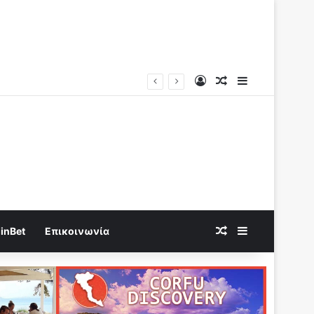
Log In
Random Article
Sidebar
Random Article
Sidebar
inBet
Επικοινωνία