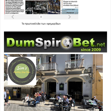
Τα
πρωτοσέλιδα
των
εφημερίδων