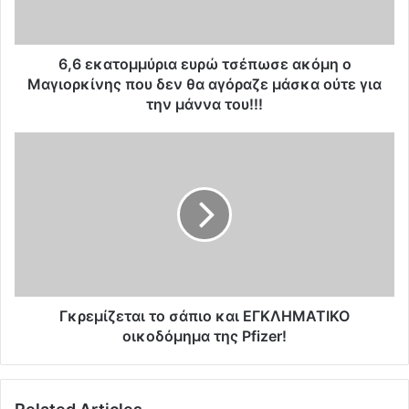
τ
ο
μ
μ
6,6 εκατομμύρια ευρώ τσέπωσε ακόμη ο
ύ
Μαγιορκίνης που δεν θα αγόραζε μάσκα ούτε για
ρ
την μάννα του!!!
ι
α
Γ
ε
κ
υ
ρ
ρ
ε
ώ
μ
τ
ί
σ
ζ
έ
ε
π
τ
ω
α
Γκρεμίζεται το σάπιο και ΕΓΚΛΗΜΑΤΙΚΟ
σ
ι
οικοδόμημα της Pfizer!
ε
τ
α
ο
κ
σ
ό