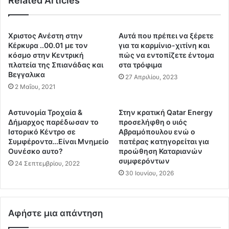
Related Articles
ά
μ
π
η
ι
ο
ο
Χριστος Ανέστη στην
Αυτά που πρέπει να ξέρετε
Μ
κ
Κέρκυρα ..00.01 με τον
για τα καρμίνιο-χιτίνη και
α
α
κόσμο στην Κεντρική
πώς να εντοπίζετε έντομα
γ
πλατεία της Σπιανάδας και
στα τρόφιμα
ι
ι
Βεγγαλικα
Ε
27 Απριλίου, 2023
ο
Γ
2 Μαΐου, 2021
ρ
Κ
κ
Λ
Αστυνομία Τροχαία &
Στην κρατική Qatar Energy
ί
Η
Δήμαρχος παρέδωσαν το
προσελήφθη ο υιός
ν
Μ
Ιστορικό Κέντρο σε
Αβραμόπουλου ενώ ο
η
Α
Συμφέροντα…Είναι Μνημείο
πατέρας κατηγορείται για
ς
Τ
Ουνέσκο αυτο?
προώθηση Καταριανών
π
συμφερόντων
Ι
24 Σεπτεμβρίου, 2022
ο
Κ
30 Ιουνίου, 2026
υ
Ο
δ
ο
ε
ι
Αφήστε μια απάντηση
ν
κ
θ
ο