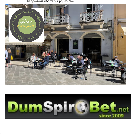
Τα
πρωτοσέλιδα
των
εφημερίδων