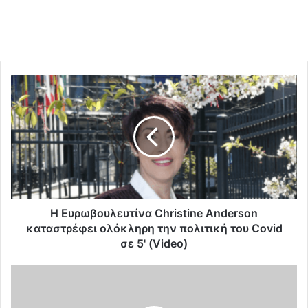
H
Ε
υ
ρ
ω
β
ο
υ
λ
ε
H Ευρωβουλευτίνα Christine Anderson
υ
καταστρέφει ολόκληρη την πολιτική του Covid
τ
σε 5' (Video)
ί
ν
Λ
α
ό
C
γ