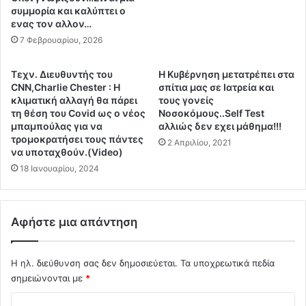
τ
ε
συμμορία και καλύπτει ο
ρ
π
ενας τον αλλον…
έ
ι
7 Φεβρουαρίου, 2026
φ
κ
ε
ή
ι
Tεχν. Διευθυντής του
Η Κυβέρνηση μετατρέπει στα
κ
ο
CNN,Charlie Chester : H
σπίτια μας σε Ιατρεία και
λ
κλιματική αλλαγή θα πάρει
τους γονείς
λ
ί
τη θέση του Covid ως ο νέος
Νοσοκόμους..Self Test
ό
μ
μπαμπούλας για να
αλλιώς δεν εχει μάθημα!!!
κ
α
τρομοκρατήσει τους πάντες
2 Απριλίου, 2021
λ
κ
να υποταχθούν.(Video)
η
α
18 Ιανουαρίου, 2024
ρ
γ
η
ι
τ
α
η
τ
Αφήστε μια απάντηση
ν
η
π
ν
ο
Ο
Η ηλ. διεύθυνση σας δεν δημοσιεύεται.
Τα υποχρεωτικά πεδία
λ
υ
σημειώνονται με
*
ι
κ
τ
Σ
ρ