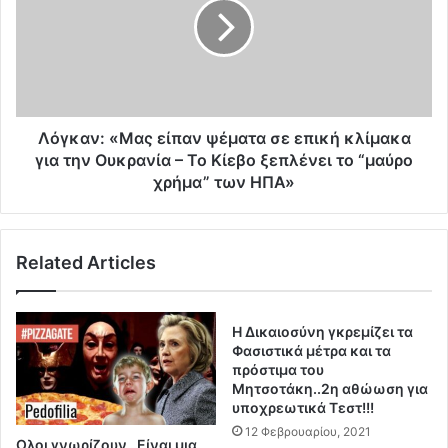
h
κ
r
α
i
ν
s
:
t
«
i
Μ
n
α
Λόγκαν: «Μας είπαν ψέματα σε επική κλίμακα
e
ς
για την Ουκρανία – Το Κίεβο ξεπλένει το “μαύρο
A
ε
χρήμα” των ΗΠΑ»
n
ί
d
π
e
α
r
Related Articles
ν
s
ψ
o
έ
n
μ
Η Δικαιοσύνη γκρεμίζει τα
κ
α
Φασιστικά μέτρα και τα
α
τ
πρόστιμα του
τ
α
Μητσοτάκη..2η αθώωση για
α
υποχρεωτικά Τεστ!!!
σ
σ
ε
12 Φεβρουαρίου, 2021
Ολοι γνωρίζουν…Είναι μια