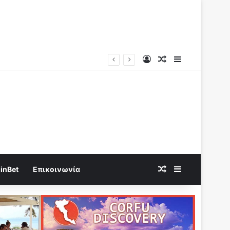
Log In
Random Article
Sidebar
Random Article
Sidebar
inBet
Επικοινωνία