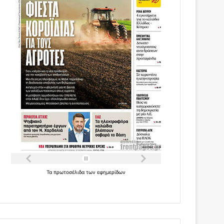
Τα
πρωτοσέλιδα
των
εφημερίδων