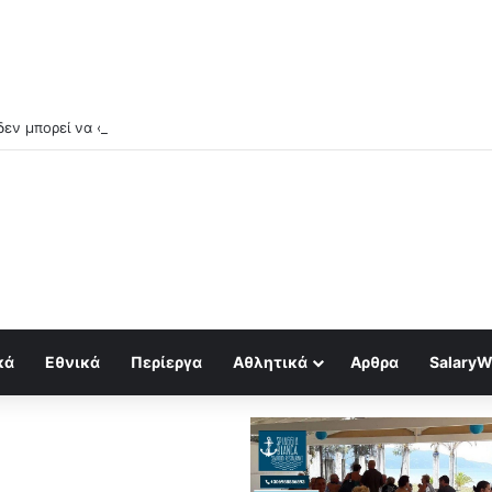
εν μπορεί να «ψήνεται» στο αεροδρόμιo της κ.Γκίκα
κά
Εθνικά
Περίεργα
Αθλητικά
Αρθρα
SalaryW