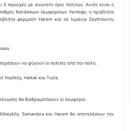
ι 5 περιοχές με ανώτατο όριο πολιτών. Αυτές είναι η
σταθμός θαλάσσιων λεωφορείων Yenikapı, η προβλήτα
ροβλήτα φεριμπότ Harem και τα λιμάνια Zeytinburnu
ασσα.
πορέσουν να φύγουν οι πολίτες από την πόλη.
 Yeşilköy, Halkalı και Tuzla.
κκένωσης θα διαδραματίσουν οι λεωφόροι.
 Alibeyköy, Samandıra και Harem θα αποτελέσουν την