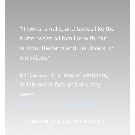
“It looks, smells, and tastes like the
butter we’re all familiar with, but
without the farmland, fertilisers, or
emissions.”
Bill Gates: “The idea of switching
to lab-made fats and oils may
seem…
pic.twitter.com/EidCq7g26E
— illuminatibot (@iluminatibot)
January 20, 2026