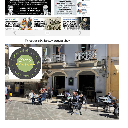
Τα
πρωτοσέλιδα
των
εφημερίδων