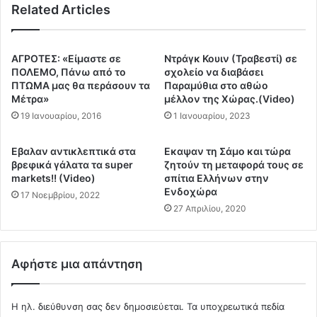
τ
Related Articles
σ
ε
μ
ί
ο
ω
ύ
AΓΡΟΤΕΣ: «Είμαστε σε
Ντράγκ Κουιν (Τραβεστί) σε
ν
ς
ΠΟΛΕΜΟ, Πάνω από το
σχολείο να διαβάσει
γ
"
ΠΤΩΜΑ μας θα περάσουν τα
Παραμύθια στο αθώο
ι
κ
Μέτρα»
μέλλον της Χώρας.(Video)
α
α
19 Ιανουαρίου, 2016
1 Ιανουαρίου, 2023
ε
τ
ν
ά
Εβαλαν αντικλεπτικά στα
Εκαψαν τη Σάμο και τώρα
ε
λ
βρεφικά γάλατα τα super
ζητούν τη μεταφορά τους σε
ρ
α
markets!! (Video)
σπίτια Ελλήνων στην
γ
β
Ενδοχώρα
17 Νοεμβρίου, 2022
η
α
27 Απριλίου, 2020
τ
ν
ι
"
κ
ο
ή
τ
Αφήστε μια απάντηση
σ
ι
υ
έ
μ
γ
Η ηλ. διεύθυνση σας δεν δημοσιεύεται.
Τα υποχρεωτικά πεδία