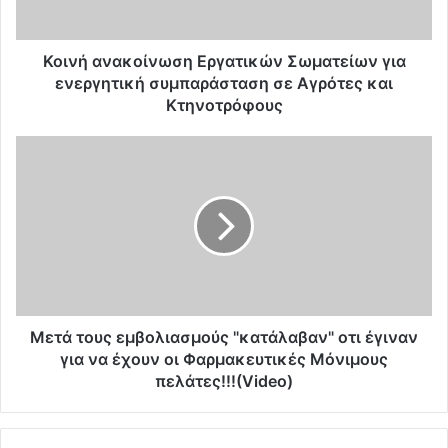
α
κ
ο
Κοινή ανακοίνωση Εργατικών Σωματείων για
ί
ενεργητική συμπαράσταση σε Αγρότες και
ν
Κτηνοτρόφους
ω
σ
Μ
η
ε
Ε
τ
ρ
ά
γ
τ
α
ο
τ
υ
ι
ς
κ
ε
ώ
μ
Μετά τους εμβολιασμούς "κατάλαβαν" οτι έγιναν
ν
β
για να έχουν οι Φαρμακευτικές Μόνιμους
Σ
ο
πελάτες!!!(Video)
ω
λ
μ
ι
α
α