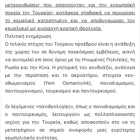
μεταρρυθμίσεις που απαιτούνταν για την ευρωπαϊκή
πορεία της Τουρκίας, κατάφερε σταδιακά να περιορίσει
το κεμαλικό κατεστημένο και να αποδυναμώσει τον
κεμαλισμό ως κυρίαρχη κρατική ιδεολογία.
Πολιτική ενημέρωση
Ο τελικός στόχος του Τούρκου προέδρου είναι η ανάδειξη
της χώρας του σε δύναμη παγκόσμιας εμβέλειας, ικανή
να συνομιλεί επί ίσοις όροις με τις Ηνωμένες Πολιτείες, τη
Ρωσία και την Κίνα. Η ρητορική του συνδυάζει, ανάλογα
με την περίσταση και το ακροατήριο, στοιχεία νεο-
οθωμανισμού (Yeni Osmanlıcılık), πανισλαμισμού,
παντουρανισμού, τουρκισμού και παντουρκισμού.
Οι λεγόμενες «πανιδεολογίες», όπως ο πανισλαμισμός και
ο παντουρκισμός, λειτουργούν ως πολλαπλασιαστές
ισχύος για την Τουρκία, καθώς αποσκοπούν στο να τη
μετατρέψουν σε σημείο αναφοράς μιας ευρύτερης
γεωπολιτικής ενότητας.