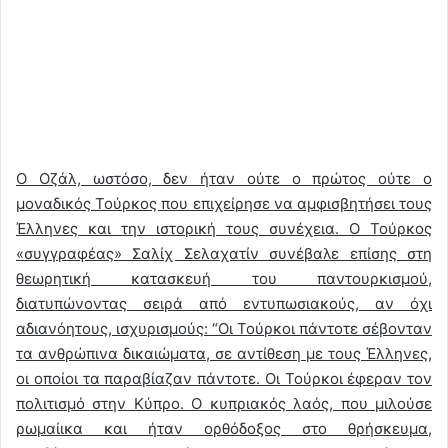
Ο Οζάλ, ωστόσο, δεν ήταν ούτε ο πρώτος ούτε ο
μοναδικός Τούρκος που επιχείρησε να αμφισβητήσει τους
Έλληνες και την ιστορική τους συνέχεια. Ο Τούρκος
«συγγραφέας» Σαλίχ Σελαχατίν συνέβαλε επίσης στη
θεωρητική κατασκευή του παντουρκισμού,
διατυπώνοντας σειρά από εντυπωσιακούς, αν όχι
αδιανόητους, ισχυρισμούς: “Οι Τούρκοι πάντοτε σέβονταν
τα ανθρώπινα δικαιώματα, σε αντίθεση με τους Έλληνες,
οι οποίοι τα παραβίαζαν πάντοτε. Οι Τούρκοι έφεραν τον
πολιτισμό στην Κύπρο. Ο κυπριακός λαός, που μιλούσε
ρωμαίικα και ήταν ορθόδοξος στο θρήσκευμα,