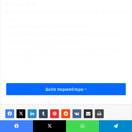
Artistas – Spain
Member World Association of Jurists (WJA), Washington,
USA
https://orcid.org/0009-0008-9304-4040
https://ftb.academia.edu/AlexiosPanagopoulos/Papers
https://scholar.google.com/scholar?
hl=el&as_sdt=0%2C5&q=aleksios+panagopoulos&btnG=
https://www.biblionet.gr/ Παναγόπουλος, Αλέξιος Π
triklopodia.gr
Δείτε περισσότερα