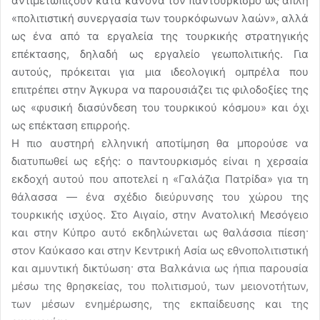
αντιμετωπίζουν κατά κανόνα τον παντουρκισμό ως απλή
«πολιτιστική συνεργασία των τουρκόφωνων λαών», αλλά
ως ένα από τα εργαλεία της τουρκικής στρατηγικής
επέκτασης, δηλαδή ως εργαλείο γεωπολιτικής. Για
αυτούς, πρόκειται για μια ιδεολογική ομπρέλα που
επιτρέπει στην Άγκυρα να παρουσιάζει τις φιλοδοξίες της
ως «φυσική διασύνδεση του τουρκικού κόσμου» και όχι
ως επέκταση επιρροής.
Η πιο αυστηρή ελληνική αποτίμηση θα μπορούσε να
διατυπωθεί ως εξής: ο παντουρκισμός είναι η χερσαία
εκδοχή αυτού που αποτελεί η «Γαλάζια Πατρίδα» για τη
θάλασσα — ένα σχέδιο διεύρυνσης του χώρου της
τουρκικής ισχύος. Στο Αιγαίο, στην Ανατολική Μεσόγειο
και στην Κύπρο αυτό εκδηλώνεται ως θαλάσσια πίεση·
στον Καύκασο και στην Κεντρική Ασία ως εθνοπολιτιστική
και αμυντική δικτύωση· στα Βαλκάνια ως ήπια παρουσία
μέσω της θρησκείας, του πολιτισμού, των μειονοτήτων,
των μέσων ενημέρωσης, της εκπαίδευσης και της