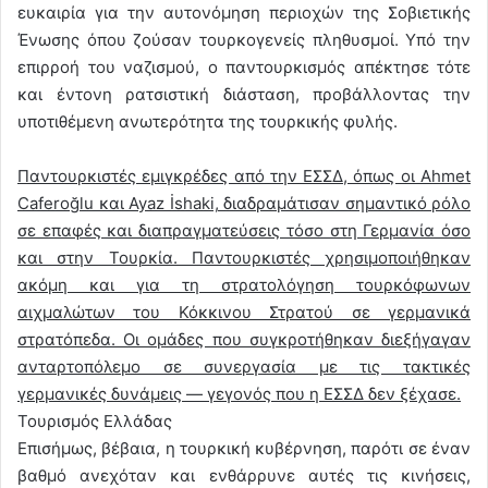
ευκαιρία για την αυτονόμηση περιοχών της Σοβιετικής
Ένωσης όπου ζούσαν τουρκογενείς πληθυσμοί. Υπό την
επιρροή του ναζισμού, ο παντουρκισμός απέκτησε τότε
και έντονη ρατσιστική διάσταση, προβάλλοντας την
υποτιθέμενη ανωτερότητα της τουρκικής φυλής.
Παντουρκιστές εμιγκρέδες από την ΕΣΣΔ, όπως οι Ahmet
Caferoğlu και Ayaz İshaki, διαδραμάτισαν σημαντικό ρόλο
σε επαφές και διαπραγματεύσεις τόσο στη Γερμανία όσο
και στην Τουρκία. Παντουρκιστές χρησιμοποιήθηκαν
ακόμη και για τη στρατολόγηση τουρκόφωνων
αιχμαλώτων του Κόκκινου Στρατού σε γερμανικά
στρατόπεδα. Οι ομάδες που συγκροτήθηκαν διεξήγαγαν
ανταρτοπόλεμο σε συνεργασία με τις τακτικές
γερμανικές δυνάμεις — γεγονός που η ΕΣΣΔ δεν ξέχασε.
Τουρισμός Ελλάδας
Επισήμως, βέβαια, η τουρκική κυβέρνηση, παρότι σε έναν
βαθμό ανεχόταν και ενθάρρυνε αυτές τις κινήσεις,