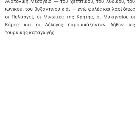
Ανατολική Μεσόγειο — του χεττιτικού, του λυδικού, του
ιωνικού, του βυζαντινού κ.ά. — ενώ φυλές και λαοί όπως
οι Πελασγοί, οι Μινωίτες της Κρήτης, οι Μυκηναίοι, οι
Κάρες και οι Λέλεγες παρουσιάζονταν δήθεν ως
τουρκικής καταγωγής!