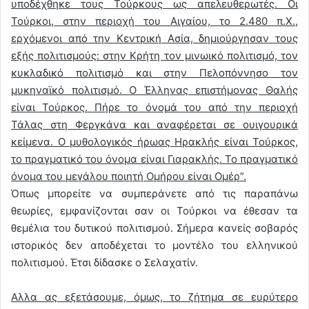
υποδέχθηκε τους Τούρκους ως απελευθερωτές. Οι
Τούρκοι, στην περιοχή του Αιγαίου, το 2.480 π.Χ.,
ερχόμενοι από την Κεντρική Ασία, δημιούργησαν τους
εξής πολιτισμούς: στην Κρήτη τον μινωικό πολιτισμό, τον
κυκλαδικό πολιτισμό και στην Πελοπόννησο τον
μυκηναϊκό πολιτισμό. Ο Έλληνας επιστήμονας Θαλής
είναι Τούρκος. Πήρε το όνομά του από την περιοχή
Τάλας στη Φεργκάνα και αναφέρεται σε ουιγουρικά
κείμενα. Ο μυθολογικός ήρωας Ηρακλής είναι Τούρκος,
το πραγματικό του όνομα είναι Γιαρακλής. Το πραγματικό
όνομα του μεγάλου ποιητή Ομήρου είναι Ομέρ”.
Όπως μπορείτε να συμπεράνετε από τις παραπάνω
θεωρίες, εμφανίζονται σαν οι Τούρκοι να έθεσαν τα
θεμέλια του δυτικού πολιτισμού. Σήμερα κανείς σοβαρός
ιστορικός δεν αποδέχεται το μοντέλο του ελληνικού
πολιτισμού. Έτσι δίδασκε ο Σελαχατίν.
Αλλα ας εξετάσουμε, όμως, το ζήτημα σε ευρύτερο