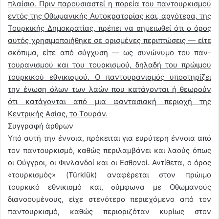
πλαίσιο. Πριν παρουσιαστεί η πορεία του παντουρκισμού
εντός της Οθωμανικής Αυτοκρατορίας και, αργότερα, της
Τουρκικής Δημοκρατίας, πρέπει να σημειωθεί ότι ο όρος
αυτός χρησιμοποιήθηκε σε ορισμένες περιπτώσεις — είτε
σκόπιμα, είτε από σύγχυση — ως συνώνυμο του παν-
τουρανισμού και του τουρκισμού, δηλαδή του πρώιμου
τουρκικού εθνικισμού. Ο παντουρανισμός υποστηρίζει
την ένωση όλων των λαών που κατάγονται ή θεωρούν
ότι κατάγονται από μια φαντασιακή περιοχή της
Κεντρικής Ασίας, το Τουράν.
Συγγραφή άρθρων
Υπό αυτή την έννοια, πρόκειται για ευρύτερη έννοια από
τον παντουρκισμό, καθώς περιλαμβάνει και λαούς όπως
οι Ούγγροι, οι Φινλανδοί και οι Εσθονοί. Αντίθετα, ο όρος
«τουρκισμός» (Türklük) αναφέρεται στον πρώιμο
τουρκικό εθνικισμό και, σύμφωνα με Οθωμανούς
διανοουμένους, είχε στενότερο περιεχόμενο από τον
παντουρκισμό, καθώς περιοριζόταν κυρίως στον