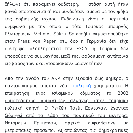
δήλωνε ότι παραμένει ουδέτερη. Η στάση αυτή ήταν
βαθιά οπορτουνιστική και συνδεόταν άμεσα με τον φόβο
της σοβιετικής ισχύος. Ενδεικτική είναι η μαρτυρία
σύμφωνα με την οποία ο τότε Τούρκος υπουργός
Εξωτερικών Mehmet Şükrü Saracoğlu εκμυστηρεύθηκε
στον Franz von Papen ότι, όσο η Γερμανία δεν είχε
συντρίψει ολοκληρωτικά την ΕΣΣΔ, η Τουρκία δεν
μπορούσε να συμμαχήσει μαζί της, φοβούμενη αντίποινα
εις βάρος των εκεί «τουρκικών» μειονοτήτων.
Από την άνοδο του AKP στην εξουσία έως σήμερα, ο
παντουρκισμός αποκτά νέα
πολιτική
χρησιμότητα. Η
επικράτηση ενός ισλαμικού κόμματος το 2002
σηματοδότησε σημαντικές αλλαγές στην τουρκική
πολιτική σκηνή. Ο Ρετζέπ Ταγίπ Ερντογάν, έχοντας
διδαχθεί από τα λάθη του πολιτικού του μέντορα,
Νετσμετίν Ερμπακάν, αρχικά εμφανίστηκε με
μετριοπαθές πρόσωπο. Αξιοποιώντας τις δημοκρατικές