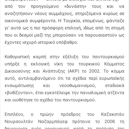
από τον προηγούμενο «δυνάστη» τους και να
αναζητήσουν νέους συμμάχους, στηριζόμενα κυρίως σε
οικονομικά συμφέροντα. Η Τουρκία, επομένως, φάνταζε
γι’ αυτά ως η πιο πρόσφορη επιλογή, ιδίως από τη στιγμή
που οι δεσμοί μαζί της μπορούσαν να παρουσιαστούν ως
έχοντες ισχυρό ιστορικό υπόβαθρο.
Καθοριστική καμπή στην εξέλιξη του παντουρκισμού
υπήρξε η εκλογική νίκη του τουρκικού Κόμματος
Δικαιοσύνης και Ανάπτυξης (AKP) το 2002. Το κόμμα
αυτό, αντιλαμβανόμενο ότι τα σχέδια περί ευρωπαϊκής
ενσωμάτωσης και νεοοθωμανισμού, σταδιακά
«βυθίζονταν», έτσι εγκατέλειψε την πανισλαμική ατζέντα
και υιοθέτησε το σχέδιο του παντουρκισμού.
Επιπλέον, ο πρώην πρόεδρος του Καζακστάν
Νουρσουλτάν Ναζαρμπάγεφ πρότεινε το 2006 τη
δημιουργία ενός οργανισμού κατά το πρότυπο της