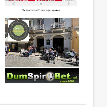
Τα
πρωτοσέλιδα
των
εφημερίδων