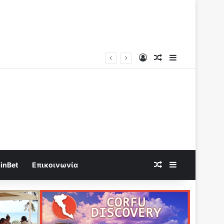
Log In
Random Article
Sidebar
αι κατέπεσαν
Random Article
Sidebar
inBet
Επικοινωνία