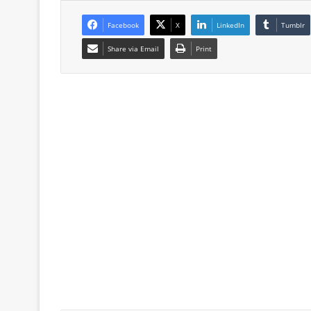
Facebook
X
LinkedIn
Tumblr
Share via Email
Print