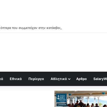
κόπτερα που συμμετείχαν στην κατάσβεση συγκρούστηκαν στον αέρα κ
κά
Εθνικά
Περίεργα
Αθλητικά
Αρθρα
SalaryW